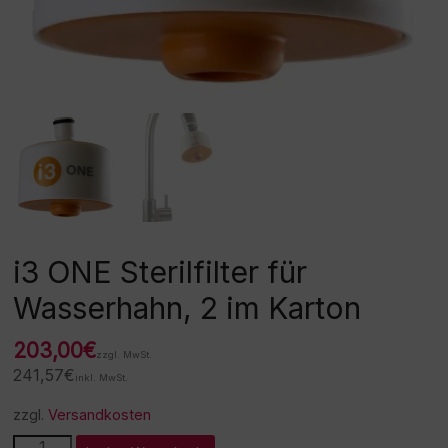
i3 ONE Sterilfilter für
Wasserhahn, 2 im Karton
203,00
€
zzgl. MwSt.
241,57
€
inkl. MwSt.
zzgl.
Versandkosten
i3
A