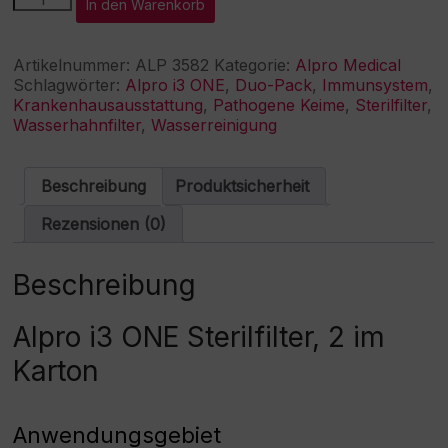
In den Warenkorb
ONE
l
Sterilfilter
t
für
e
Artikelnummer:
ALP 3582
Kategorie:
Alpro Medical
Wasserhahn,
r
Schlagwörter:
Alpro i3 ONE
,
Duo-Pack
,
Immunsystem
,
2
n
Krankenhausausstattung
,
Pathogene Keime
,
Sterilfilter
,
im
a
Wasserhahnfilter
,
Wasserreinigung
Karton
t
Menge
i
v
Beschreibung
Produktsicherheit
e
:
Rezensionen (0)
Beschreibung
Alpro i3 ONE Sterilfilter, 2 im
Karton
Anwendungsgebiet