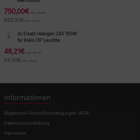
Mikromotor
750,00
€
zzgl. MwSt.
892,50
€
inkl. MwSt.
2x Ersatz Halogen 24V 150W
für KaVo OP Leuchte
46,21
€
zzgl. MwSt.
54,99
€
inkl. MwSt.
Informationen
Allgemeine Geschäftsbedingungen (AGB)
Datenschutzerklärung
Impressum