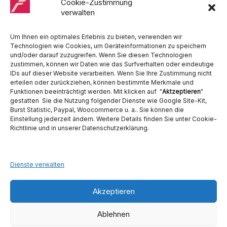
Medentex, Melag, Midmark, Metasys, MK-Dent, NSK, Ophardt
Cookie-Zustimmung
Hygiene, Ritter, Satelec, Scican, TKD, Velopex, u.v.m
verwalten
Nutzen Sie für Anfragen unser Kontaktformular.
Um Ihnen ein optimales Erlebnis zu bieten, verwenden wir
Technologien wie Cookies, um Geräteinformationen zu speichern
und/oder darauf zuzugreifen. Wenn Sie diesen Technologien
zustimmen, können wir Daten wie das Surfverhalten oder eindeutige
IDs auf dieser Website verarbeiten. Wenn Sie Ihre Zustimmung nicht
erteilen oder zurückziehen, können bestimmte Merkmale und
Funktionen beeinträchtigt werden. Mit klicken auf "
Aktzeptieren
"
Ambident GmbH
gestatten Sie die Nutzung folgender Dienste wie Google Site-Kit,
Burst Statistic, Paypal, Woocommerce u. a.. Sie können die
Einstellung jederzeit ändern. Weitere Details finden Sie unter Cookie-
Dental Geräte Handel und Service
Richtlinie und in unserer Datenschutzerklärung.
Neumannstraße 3B
13189 Berlin
Tel. 030 442 28 81
Fax.: 030 54 83 72 85
Dienste verwalten
E-Mail: info@ambident.de
Akzeptieren
Ablehnen