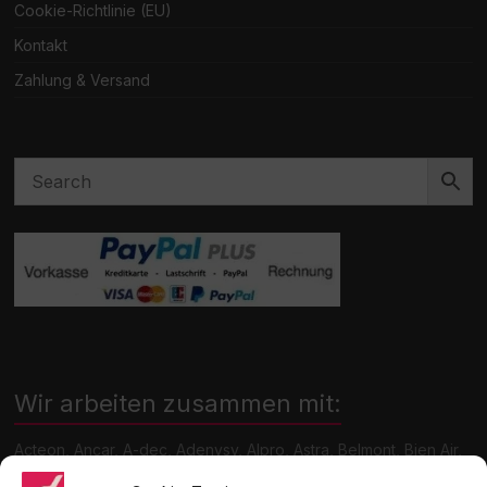
Cookie-Richtlinie (EU)
Kontakt
Zahlung & Versand
Wir arbeiten zusammen mit:
Acteon, Ancar, A-dec, Adenysy, Alpro, Astra, Belmont, Bien Air,
Cattani, Chirana, DCI, Dürr, ETI, Euronda, Faro, Gcomm, KaVo,