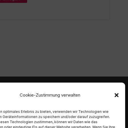
mmen
Ambident GmbH
Cookie-Zustimmung verwalten
Dental Geräte Handel und Service
Neumannstraße 3B
 Alpro,
n optimales Erlebnis zu bieten, verwenden wir Technologien wie
13189 Berlin
, Chirana,
m Geräteinformationen zu speichern und/oder darauf zuzugreifen.
Gcomm,
Tel. 030 442 28 81
iesen Technologien zustimmen, können wir Daten wie das
rk,
Fax.: 030 54 83 72 85
en oder eindeutige IDs auf dieser Website verarbeiten. Wenn Sie Ihre