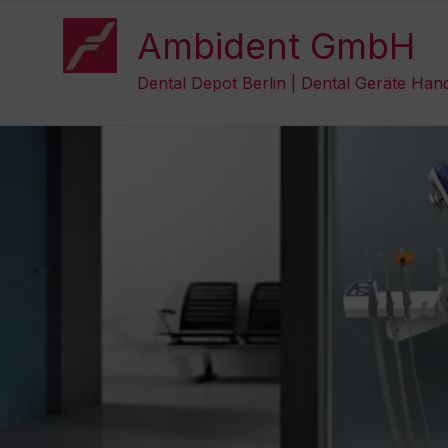
Zum
Inhalt
Ambident GmbH
springen
Dental Depot Berlin | Dental Geräte Han