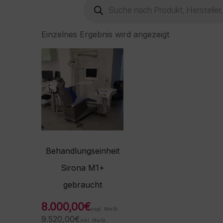
Products
search
Einzelnes Ergebnis wird angezeigt
Behandlungseinheit
Sirona M1+
gebraucht
8.000,00
€
zzgl. MwSt.
9.520,00
€
inkl. MwSt.