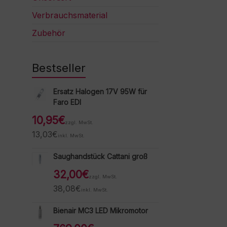
Verbrauchsmaterial
Zubehör
Bestseller
Ersatz Halogen 17V 95W für
Faro EDI
10,95
€
zzgl. MwSt.
13,03
€
inkl. MwSt.
Saughandstück Cattani groß
32,00
€
zzgl. MwSt.
38,08
€
inkl. MwSt.
Bienair MC3 LED Mikromotor