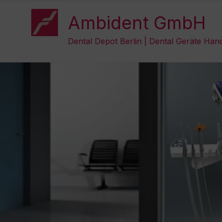
Zum
Inhalt
Ambident GmbH
springen
Dental Depot Berlin | Dental Geräte Han