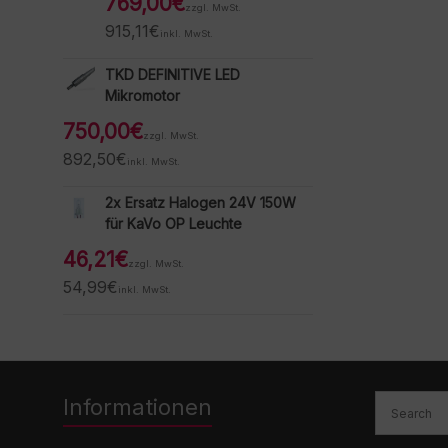
769,00
€
zzgl. MwSt.
915,11
€
inkl. MwSt.
TKD DEFINITIVE LED
Mikromotor
750,00
€
zzgl. MwSt.
892,50
€
inkl. MwSt.
2x Ersatz Halogen 24V 150W
für KaVo OP Leuchte
46,21
€
zzgl. MwSt.
54,99
€
inkl. MwSt.
Informationen