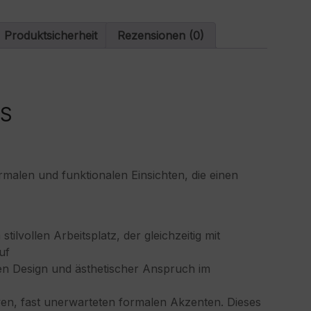
a
t
Produktsicherheit
Rezensionen (0)
i
v
e
:
US
malen und funktionalen Einsichten, die einen
lvollen Arbeitsplatz, der gleichzeitig mit
uf
hen Design und ästhetischer Anspruch im
iven, fast unerwarteten formalen Akzenten. Dieses