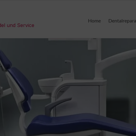
Home
Dentalrepar
del und Service