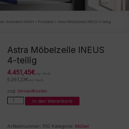
ier:
Ambident GmbH
>
Produkte
>
Astra Möbelzeile INEUS 4-teilig
Astra Möbelzeile INEUS
4-teilig
4.451,45
€
zzgl. MwSt.
5.297,23
€
inkl. MwSt.
zzgl.
Versandkosten
Astra
A
In den Warenkorb
Möbelzeile
l
INEUS
t
4-
e
teilig
r
Artikelnummer:
100
Kategorie:
Möbel
Menge
n