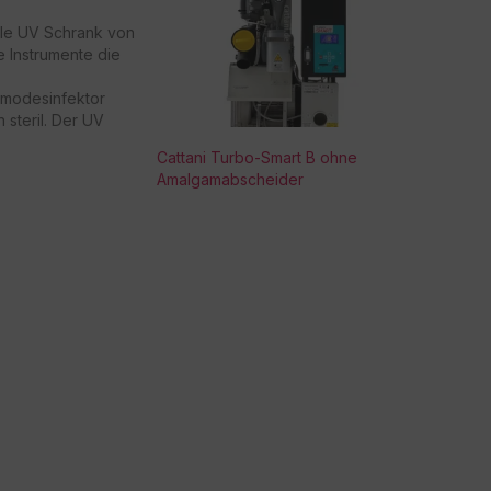
lle UV Schrank von
re Instrumente die
modesinfektor
n steril. Der UV
inem Filterglas für
Cattani Turbo-Smart B ohne
d einem
Amalgamabscheider
sgestattet, der die
t, wenn sich die
Fachböden -