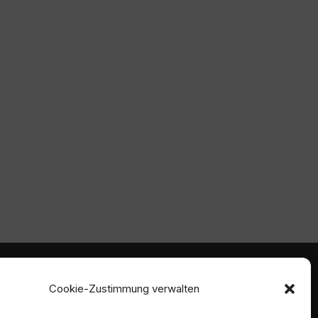
mmen
Ambident GmbH
Cookie-Zustimmung verwalten
Dental Geräte Handel und Service