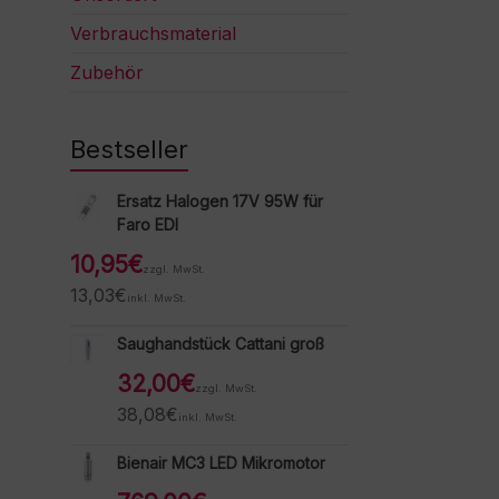
Verbrauchsmaterial
Zubehör
Bestseller
Ersatz Halogen 17V 95W für
Faro EDI
10,95
€
zzgl. MwSt.
13,03
€
inkl. MwSt.
Saughandstück Cattani groß
32,00
€
zzgl. MwSt.
38,08
€
inkl. MwSt.
Bienair MC3 LED Mikromotor