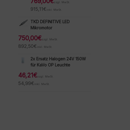
769,00
€
zzgl. MwSt.
915,11
€
inkl. MwSt.
TKD DEFINITIVE LED
Mikromotor
750,00
€
zzgl. MwSt.
892,50
€
inkl. MwSt.
2x Ersatz Halogen 24V 150W
für KaVo OP Leuchte
46,21
€
zzgl. MwSt.
54,99
€
inkl. MwSt.