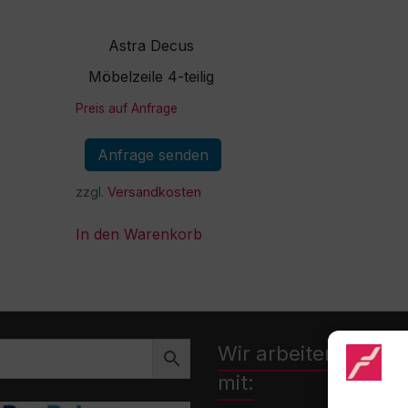
Astra Decus
Möbelzeile 4-teilig
Preis auf Anfrage
Anfrage senden
zzgl.
Versandkosten
In den Warenkorb
Wir arbeiten zusa
mit: