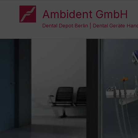
Zum
Inhalt
Ambident GmbH
springen
Dental Depot Berlin | Dental Geräte Han