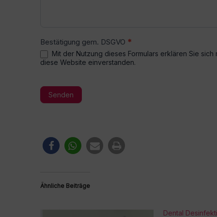
Bestätigung gem. DSGVO
*
Mit der Nutzung dieses Formulars erklären Sie sich
diese Website einverstanden.
Senden
A
l
t
e
r
Ähnliche Beiträge
n
a
t
Dental Desinfek