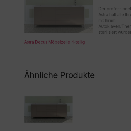
i
v
Der professione
e
Astra hält alle Ih
:
mit Ihrem
Autoklaven/Ther
sterilisiert wurde
Schrank ist mit e
Astra Decus Möbelzeile 4-teilig
UV-Strahlung un
Mikroschalter au
Lampe ausschalte
Tür öffnet. - 5 
Laminatplatte
Ähnliche Produkte