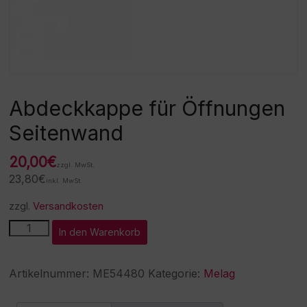
Abdeckkappe für Öffnungen
Seitenwand
20,00
€
zzgl. MwSt.
23,80
€
inkl. MwSt.
zzgl.
Versandkosten
Abdeckkappe
A
In den Warenkorb
für
l
Öffnungen
t
Seitenwand
e
Artikelnummer:
ME54480
Kategorie:
Melag
Menge
r
n