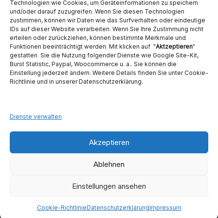
Technologien wie Cookies, um Geräteinformationen zu speichern
und/oder darauf zuzugreifen. Wenn Sie diesen Technologien
zustimmen, können wir Daten wie das Surfverhalten oder eindeutige
IDs auf dieser Website verarbeiten. Wenn Sie Ihre Zustimmung nicht
erteilen oder zurückziehen, können bestimmte Merkmale und
Funktionen beeinträchtigt werden. Mit klicken auf "
Aktzeptieren
"
Ambident GmbH
gestatten Sie die Nutzung folgender Dienste wie Google Site-Kit,
Burst Statistic, Paypal, Woocommerce u. a.. Sie können die
Einstellung jederzeit ändern. Weitere Details finden Sie unter Cookie-
Dental Geräte Handel und Service
Richtlinie und in unserer Datenschutzerklärung.
Neumannstraße 3B
13189 Berlin
Tel. 030 442 28 81
Fax.: 030 54 83 72 85
Dienste verwalten
E-Mail: info@ambident.de
Akzeptieren
Ablehnen
Einstellungen ansehen
1
Kontaktieren Sie uns
Copyright © 2026
Ambident GmbH
. Alle Rechte vorbehalten. Theme
Cookie-Richtlinie
Datenschutzerklärung
Impressum
Spacious
von ThemeGrill. Präsentiert von:
WordPress
.
Open chaty