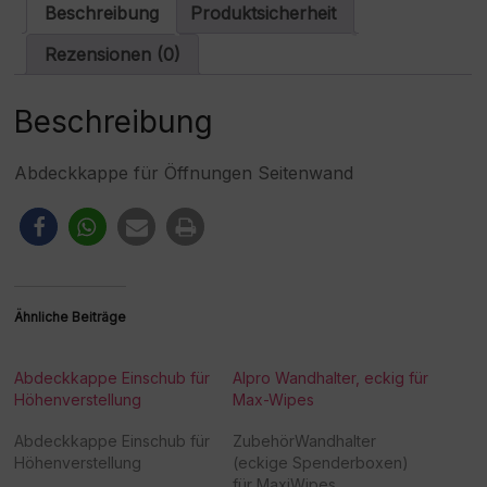
a
Beschreibung
Produktsicherheit
t
i
Rezensionen (0)
v
e
:
Beschreibung
Abdeckkappe für Öffnungen Seitenwand
Ähnliche Beiträge
Abdeckkappe Einschub für
Alpro Wandhalter, eckig für
Höhenverstellung
Max-Wipes
Abdeckkappe Einschub für
ZubehörWandhalter
Höhenverstellung
(eckige Spenderboxen)
für MaxiWipes