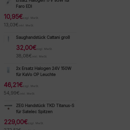
Ersatz Halogen 17V 95W für
Faro EDI
10,95
€
zzgl. MwSt.
13,03
€
inkl. MwSt.
Saughandstück Cattani groß
32,00
€
zzgl. MwSt.
38,08
€
inkl. MwSt.
2x Ersatz Halogen 24V 150W
für KaVo OP Leuchte
46,21
€
zzgl. MwSt.
54,99
€
inkl. MwSt.
ZEG Handstück TKD Titanus-S
für Satelec Spitzen
229,00
€
zzgl. MwSt.