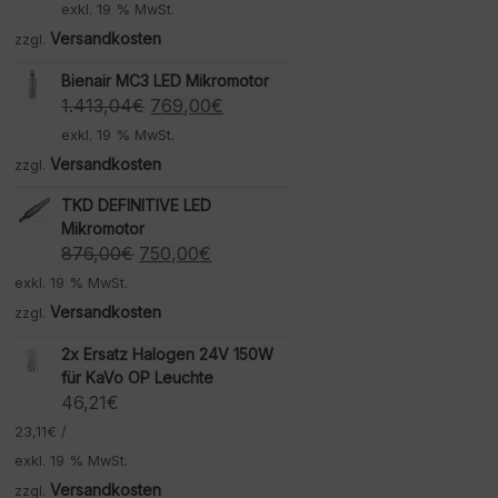
exkl. 19 % MwSt.
Versandkosten
zzgl.
Bienair MC3 LED Mikromotor
Ursprünglicher
Aktueller
1.413,04
€
769,00
€
Preis
Preis
exkl. 19 % MwSt.
war:
ist:
Versandkosten
zzgl.
1.413,04€
769,00€.
TKD DEFINITIVE LED
Mikromotor
Ursprünglicher
Aktueller
876,00
€
750,00
€
Preis
Preis
exkl. 19 % MwSt.
war:
ist:
Versandkosten
zzgl.
876,00€
750,00€.
2x Ersatz Halogen 24V 150W
für KaVo OP Leuchte
46,21
€
23,11
€
/
exkl. 19 % MwSt.
Versandkosten
zzgl.