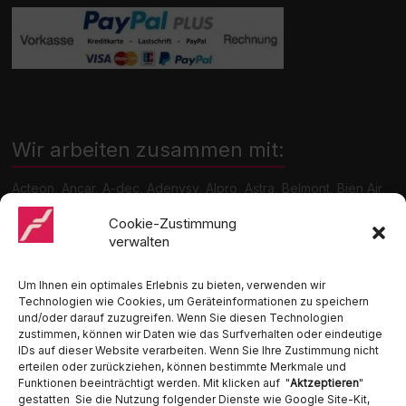
Wir arbeiten zusammen mit:
Acteon, Ancar, A-dec, Adenysy, Alpro, Astra, Belmont, Bien Air,
Cattani, Chirana, DCI, Dürr, ETI, Euronda, Faro, Gcomm, KaVo,
Medentex, Melag, Midmark, Metasys, MK-Dent, NSK, Ophardt
Cookie-Zustimmung
Hygiene, Ritter, Satelec, Scican, TKD, Velopex, u.v.m
verwalten
Nutzen Sie für Anfragen unser Kontaktformular.
Um Ihnen ein optimales Erlebnis zu bieten, verwenden wir
Technologien wie Cookies, um Geräteinformationen zu speichern
und/oder darauf zuzugreifen. Wenn Sie diesen Technologien
zustimmen, können wir Daten wie das Surfverhalten oder eindeutige
IDs auf dieser Website verarbeiten. Wenn Sie Ihre Zustimmung nicht
erteilen oder zurückziehen, können bestimmte Merkmale und
Funktionen beeinträchtigt werden. Mit klicken auf "
Aktzeptieren
"
Ambident GmbH
gestatten Sie die Nutzung folgender Dienste wie Google Site-Kit,