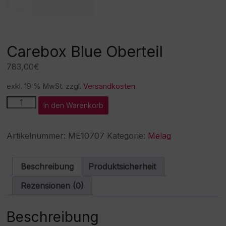
Carebox Blue Oberteil
783,00
€
exkl. 19 % MwSt.
zzgl.
Versandkosten
Carebox
A
In den Warenkorb
Blue
l
Oberteil
t
Menge
e
Artikelnummer:
ME10707
Kategorie:
Melag
r
n
a
Beschreibung
Produktsicherheit
t
i
Rezensionen (0)
v
e
:
Beschreibung