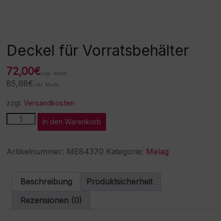
Deckel für Vorratsbehälter
72,00
€
zzgl. MwSt.
85,68
€
inkl. MwSt.
zzgl.
Versandkosten
Deckel
A
In den Warenkorb
für
l
Vorratsbehälter
t
Menge
e
Artikelnummer:
ME84370
Kategorie:
Melag
r
n
a
Beschreibung
Produktsicherheit
t
i
Rezensionen (0)
v
e