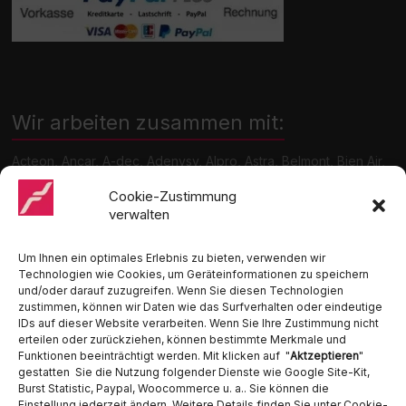
Wir arbeiten zusammen mit:
Acteon, Ancar, A-dec, Adenysy, Alpro, Astra, Belmont, Bien Air,
Cattani, Chirana, DCI, Dürr, ETI, Euronda, Faro, Gcomm, KaVo,
Medentex, Melag, Midmark, Metasys, MK-Dent, NSK, Ophardt
Cookie-Zustimmung
Hygiene, Ritter, Satelec, Scican, TKD, Velopex, u.v.m
verwalten
Nutzen Sie für Anfragen unser Kontaktformular.
Um Ihnen ein optimales Erlebnis zu bieten, verwenden wir
Technologien wie Cookies, um Geräteinformationen zu speichern
und/oder darauf zuzugreifen. Wenn Sie diesen Technologien
zustimmen, können wir Daten wie das Surfverhalten oder eindeutige
IDs auf dieser Website verarbeiten. Wenn Sie Ihre Zustimmung nicht
erteilen oder zurückziehen, können bestimmte Merkmale und
Funktionen beeinträchtigt werden. Mit klicken auf "
Aktzeptieren
"
Ambident GmbH
gestatten Sie die Nutzung folgender Dienste wie Google Site-Kit,
Burst Statistic, Paypal, Woocommerce u. a.. Sie können die
Einstellung jederzeit ändern. Weitere Details finden Sie unter Cookie-
Dental Geräte Handel und Service