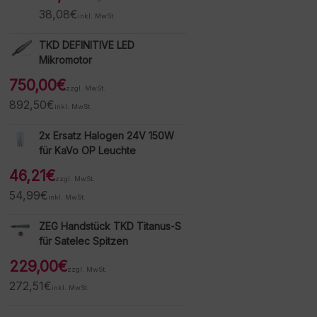
38,08
€
inkl. MwSt.
TKD DEFINITIVE LED
Mikromotor
750,00
€
zzgl. MwSt.
892,50
€
inkl. MwSt.
2x Ersatz Halogen 24V 150W
für KaVo OP Leuchte
46,21
€
zzgl. MwSt.
54,99
€
inkl. MwSt.
ZEG Handstück TKD Titanus-S
für Satelec Spitzen
229,00
€
zzgl. MwSt.
272,51
€
inkl. MwSt.