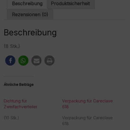
a
Beschreibung
Produktsicherheit
t
i
Rezensionen (0)
v
e
:
Beschreibung
(8 Stk.)
Ähnliche Beiträge
Dichtung für
Verpackung für Careclave
Zweifachverteiler
618
(10 Stk.)
Verpackung für Careclave
618