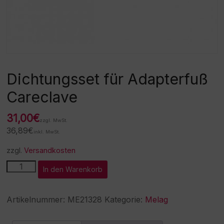
Dichtungsset für Adapterfuß
Careclave
31,00
€
zzgl. MwSt.
36,89
€
inkl. MwSt.
zzgl.
Versandkosten
Dichtungsset
A
In den Warenkorb
für
l
Adapterfuß
t
Careclave
e
Artikelnummer:
ME21328
Kategorie:
Melag
Menge
r
n