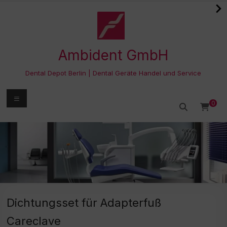
Zum
Inhalt
springen
Ambident GmbH
Dental Depot Berlin | Dental Geräte Handel und Service
Menü
0
Dichtungsset für Adapterfuß
Careclave