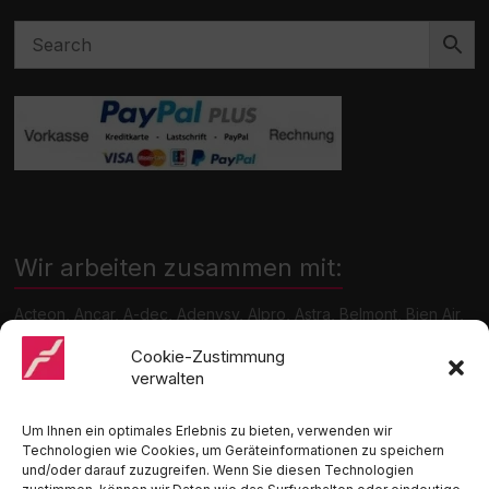
Wir arbeiten zusammen mit:
Acteon, Ancar, A-dec, Adenysy, Alpro, Astra, Belmont, Bien Air,
Cattani, Chirana, DCI, Dürr, ETI, Euronda, Faro, Gcomm, KaVo,
Medentex, Melag, Midmark, Metasys, MK-Dent, NSK, Ophardt
Cookie-Zustimmung
Hygiene, Ritter, Satelec, Scican, TKD, Velopex, u.v.m
verwalten
Nutzen Sie für Anfragen unser Kontaktformular.
Um Ihnen ein optimales Erlebnis zu bieten, verwenden wir
Technologien wie Cookies, um Geräteinformationen zu speichern
und/oder darauf zuzugreifen. Wenn Sie diesen Technologien