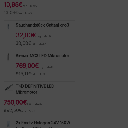
10,95
€
zzgl. MwSt.
13,03
€
inkl. MwSt.
Saughandstück Cattani groß
32,00
€
zzgl. MwSt.
38,08
€
inkl. MwSt.
Bienair MC3 LED Mikromotor
769,00
€
zzgl. MwSt.
915,11
€
inkl. MwSt.
TKD DEFINITIVE LED
Mikromotor
750,00
€
zzgl. MwSt.
892,50
€
inkl. MwSt.
2x Ersatz Halogen 24V 150W