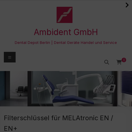
Zum
Inhalt
springen
Ambident GmbH
Dental Depot Berlin | Dental Geräte Handel und Service
Menü
0
Filterschlüssel für MELAtronic EN /
EN+