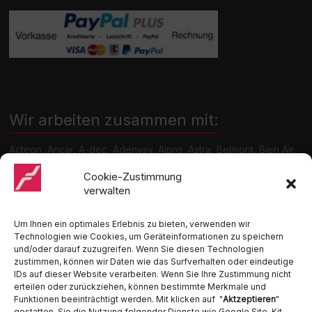
Wir arbeiten zusammen mit:
Acteon, Ancar, A-dec, Adenysy, Alpro, Astra, Belmont, Bien Air,
Cattani, Chirana, DCI, Dürr, ETI, Euronda, Faro, Gcomm, KaVo,
Medentex, Melag, Midmark, Metasys, MK-Dent, NSK, Ophardt
Cookie-Zustimmung
Hygiene, Ritter, Satelec, Scican, TKD, Velopex, u.v.m
verwalten
Nutzen Sie für Anfragen unser Kontaktformular.
Um Ihnen ein optimales Erlebnis zu bieten, verwenden wir
Technologien wie Cookies, um Geräteinformationen zu speichern
und/oder darauf zuzugreifen. Wenn Sie diesen Technologien
zustimmen, können wir Daten wie das Surfverhalten oder eindeutige
IDs auf dieser Website verarbeiten. Wenn Sie Ihre Zustimmung nicht
erteilen oder zurückziehen, können bestimmte Merkmale und
Funktionen beeinträchtigt werden. Mit klicken auf "
Aktzeptieren
"
Ambident GmbH
gestatten Sie die Nutzung folgender Dienste wie Google Site-Kit,