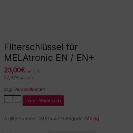
Filterschlüssel für
MELAtronic EN / EN+
23,00
€
zzgl. MwSt.
27,37
€
inkl. MwSt.
zzgl.
Versandkosten
Filterschlüssel
A
In den Warenkorb
für
l
MELAtronic
t
EN
e
Artikelnummer:
ME15551
Kategorie:
Melag
/
r
EN+
n