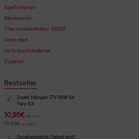
Speifontänen
Sterilisieren
Thermodesinfektor (RDG)
Unsortiert
Verbrauchsmaterial
Zubehör
Bestseller
Ersatz Halogen 17V 95W für
Faro EDI
10,95
€
zzgl. MwSt.
13,03
€
inkl. MwSt.
Saughandstück Cattani groß