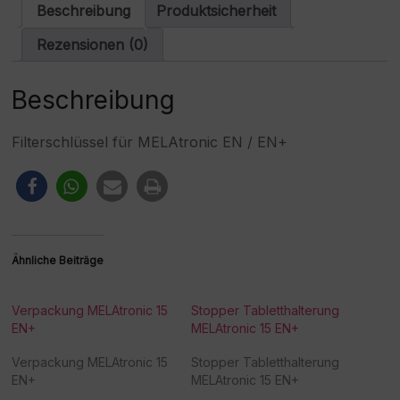
Menge
a
Beschreibung
Produktsicherheit
t
i
Rezensionen (0)
v
e
:
Beschreibung
Filterschlüssel für MELAtronic EN / EN+
Ähnliche Beiträge
Verpackung MELAtronic 15
Stopper Tabletthalterung
EN+
MELAtronic 15 EN+
Verpackung MELAtronic 15
Stopper Tabletthalterung
EN+
MELAtronic 15 EN+