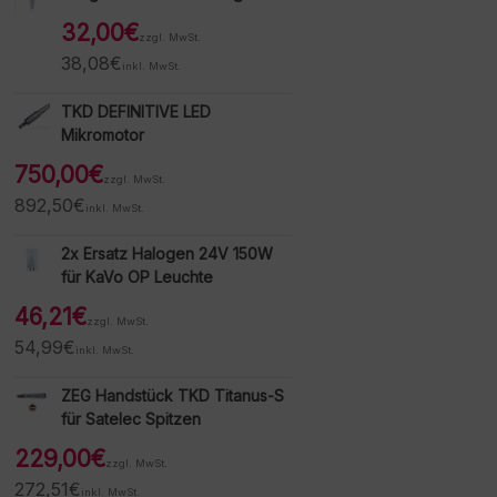
32,00
€
zzgl. MwSt.
38,08
€
inkl. MwSt.
TKD DEFINITIVE LED
Mikromotor
750,00
€
zzgl. MwSt.
892,50
€
inkl. MwSt.
2x Ersatz Halogen 24V 150W
für KaVo OP Leuchte
46,21
€
zzgl. MwSt.
54,99
€
inkl. MwSt.
ZEG Handstück TKD Titanus-S
für Satelec Spitzen
229,00
€
zzgl. MwSt.
272,51
€
inkl. MwSt.