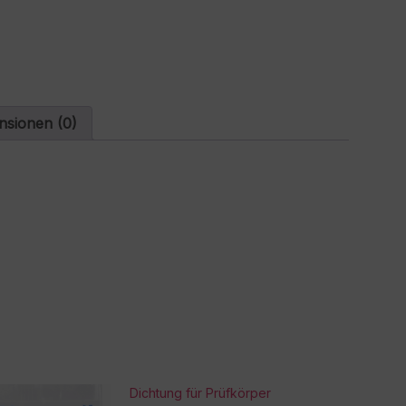
a
t
i
v
e
:
nsionen (0)
Dichtung für Prüfkörper