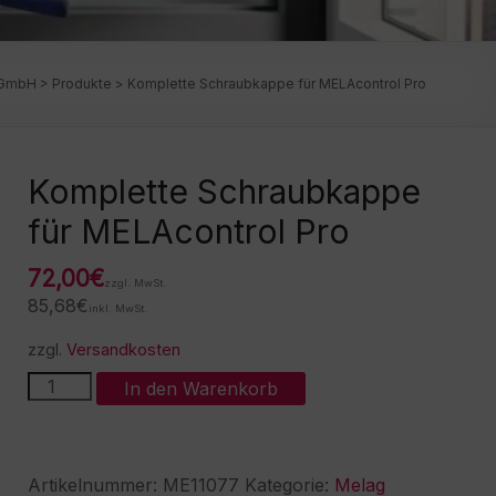
 GmbH
>
Produkte
>
Komplette Schraubkappe für MELAcontrol Pro
Komplette Schraubkappe
für MELAcontrol Pro
72,00
€
zzgl. MwSt.
85,68
€
inkl. MwSt.
zzgl.
Versandkosten
Komplette
A
In den Warenkorb
Schraubkappe
l
für
t
MELAcontrol
e
Pro
r
Artikelnummer:
ME11077
Kategorie:
Melag
Menge
n