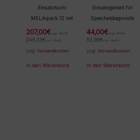
Einsatzkorb
Einsatzgestell für
MELAquick 12 mit
Speicheldiagnostik
207,00
€
44,00
€
zzgl. MwSt.
zzgl. MwSt.
246,33
€
52,36
€
inkl. MwSt.
inkl. MwSt.
zzgl.
Versandkosten
zzgl.
Versandkosten
In den Warenkorb
In den Warenkorb