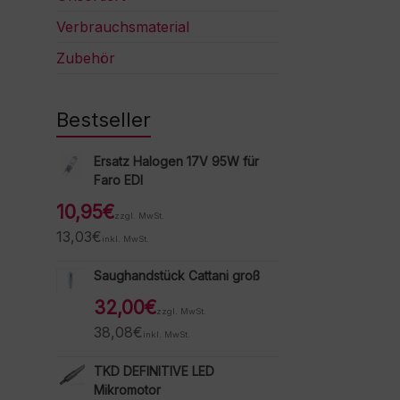
Verbrauchsmaterial
Zubehör
Bestseller
Ersatz Halogen 17V 95W für
Faro EDI
10,95
€
zzgl. MwSt.
13,03
€
inkl. MwSt.
Saughandstück Cattani groß
32,00
€
zzgl. MwSt.
38,08
€
inkl. MwSt.
TKD DEFINITIVE LED
Mikromotor