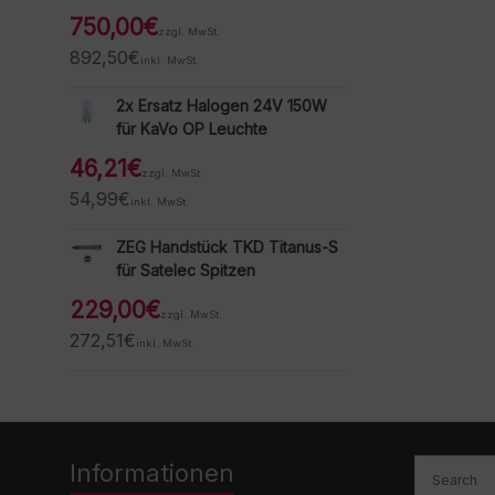
750,00
€
zzgl. MwSt.
892,50
€
inkl. MwSt.
2x Ersatz Halogen 24V 150W
für KaVo OP Leuchte
46,21
€
zzgl. MwSt.
54,99
€
inkl. MwSt.
ZEG Handstück TKD Titanus-S
für Satelec Spitzen
229,00
€
zzgl. MwSt.
272,51
€
inkl. MwSt.
Informationen