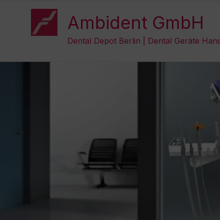
Zum
Inhalt
Ambident GmbH
springen
Dental Depot Berlin | Dental Geräte Han