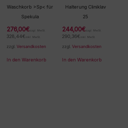
Waschkorb >Sp< für
Halterung Cliniklav
Spekula
25
276,00
€
244,00
€
zzgl. MwSt.
zzgl. MwSt.
328,44
€
290,36
€
inkl. MwSt.
inkl. MwSt.
zzgl.
Versandkosten
zzgl.
Versandkosten
In den Warenkorb
In den Warenkorb