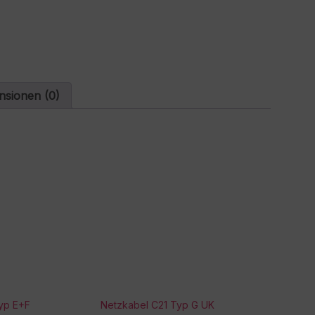
t
i
v
e
:
nsionen (0)
yp E+F
Netzkabel C21 Typ G UK