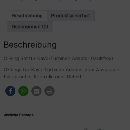
Adapter
a
Menge
t
i
Beschreibung
Produktsicherheit
v
e
Rezensionen (0)
:
Beschreibung
O-Ring Set für KaVo-Turbinen Adapter (Multiflex)
O-Ringe für KaVo-Turbinen Adapter zum Austausch
bei optischer Kontrolle oder Defekt.
Ähnliche Beiträge