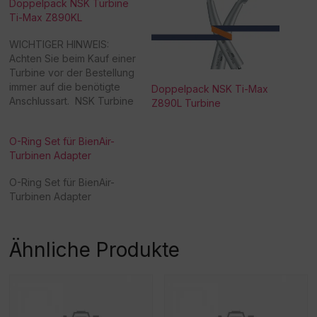
Doppelpack NSK Turbine
Ti-Max Z890KL
WICHTIGER HINWEIS:
Achten Sie beim Kauf einer
Turbine vor der Bestellung
immer auf die benötigte
Doppelpack NSK Ti-Max
Anschlussart. NSK Turbine
Z890L Turbine
Ti-Max Z890KL Kopf: Mini-
Kopf Leistung: 41 W
O-Ring Set für BienAir-
Geschwindigkeit: 320.000-
Turbinen Adapter
400.000/min Kopfgröße: Ø
10,6 x H 10,8 mm
O-Ring Set für BienAir-
Spraydüsen: Vierfach-
Turbinen Adapter
Spraykühlung
Gehäusematerial:
Titankörper
Gehäusebeschichtung:
Ähnliche Produkte
DURAGRIP Ti-Max Z890 KL
/ Z890 SL / Z890 WL /…