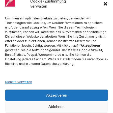
Medentex, Melag, Midmark, Metasys, MK-Dent, NSK, Ophardt
Cookie-Zustimmung
Hygiene, Ritter, Satelec, Scican, TKD, Velopex, u.v.m
verwalten
Nutzen Sie für Anfragen unser Kontaktformular.
Um Ihnen ein optimales Erlebnis zu bieten, verwenden wir
Technologien wie Cookies, um Geräteinformationen zu speichern
und/oder darauf zuzugreifen. Wenn Sie diesen Technologien
zustimmen, können wir Daten wie das Surfverhalten oder eindeutige
IDs auf dieser Website verarbeiten. Wenn Sie Ihre Zustimmung nicht
erteilen oder zurückziehen, können bestimmte Merkmale und
Funktionen beeinträchtigt werden. Mit klicken auf "
Aktzeptieren
"
Ambident GmbH
gestatten Sie die Nutzung folgender Dienste wie Google Site-Kit,
Burst Statistic, Paypal, Woocommerce u. a.. Sie können die
Einstellung jederzeit ändern. Weitere Details finden Sie unter Cookie-
Dental Geräte Handel und Service
Richtlinie und in unserer Datenschutzerklärung.
Neumannstraße 3B
13189 Berlin
Tel. 030 442 28 81
Fax.: 030 54 83 72 85
Dienste verwalten
E-Mail: info@ambident.de
Akzeptieren
Ablehnen