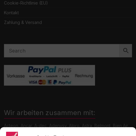
Cookie-Richtlinie (EU)
Kontakt
Zahlung & Versand
Wir arbeiten zusammen mit:
Acteon, Ancar, A-dec, Adenysy, Alpro, Astra, Belmont, Bien Air,
Cattani, Chirana, DCI, Dürr, ETI, Euronda, Faro, Gcomm, KaVo,