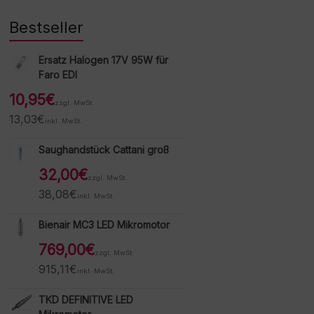
Bestseller
Ersatz Halogen 17V 95W für
Faro EDI
10,95
€
zzgl. MwSt.
13,03
€
inkl. MwSt.
Saughandstück Cattani groß
32,00
€
zzgl. MwSt.
38,08
€
inkl. MwSt.
Bienair MC3 LED Mikromotor
769,00
€
zzgl. MwSt.
915,11
€
inkl. MwSt.
TKD DEFINITIVE LED