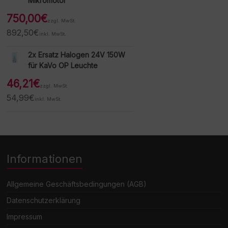
Mikromotor
750,00
€
zzgl. MwSt.
892,50
€
inkl. MwSt.
2x Ersatz Halogen 24V 150W
für KaVo OP Leuchte
46,21
€
zzgl. MwSt.
54,99
€
inkl. MwSt.
Informationen
Allgemeine Geschäftsbedingungen (AGB)
Datenschutzerklärung
Impressum