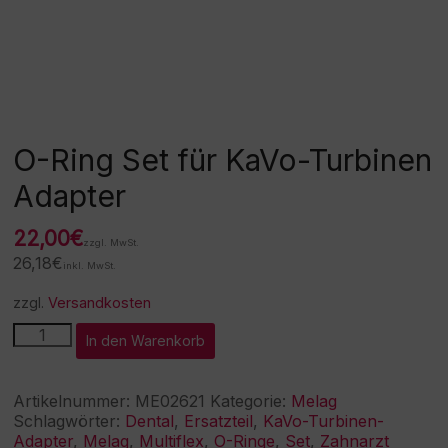
O-Ring Set für KaVo-Turbinen
Adapter
22,00
€
zzgl. MwSt.
26,18
€
inkl. MwSt.
zzgl.
Versandkosten
O-
A
In den Warenkorb
Ring
l
Set
t
für
e
Artikelnummer:
ME02621
Kategorie:
Melag
KaVo-
r
Schlagwörter:
Dental
,
Ersatzteil
,
KaVo-Turbinen-
Turbinen
n
Adapter
,
Melag
,
Multiflex
,
O-Ringe
,
Set
,
Zahnarzt