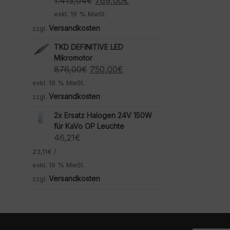
Ursprünglicher
Aktueller
1.413,04
€
769,00
€
Preis
Preis
exkl. 19 % MwSt.
war:
ist:
Versandkosten
zzgl.
1.413,04€
769,00€.
TKD DEFINITIVE LED
Mikromotor
Ursprünglicher
Aktueller
876,00
€
750,00
€
Preis
Preis
exkl. 19 % MwSt.
war:
ist:
Versandkosten
zzgl.
876,00€
750,00€.
2x Ersatz Halogen 24V 150W
für KaVo OP Leuchte
46,21
€
23,11
€
/
exkl. 19 % MwSt.
Versandkosten
zzgl.