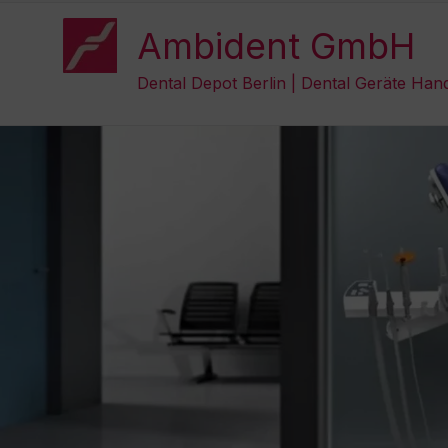
Zum
Inhalt
Ambident GmbH
springen
Dental Depot Berlin | Dental Geräte Han