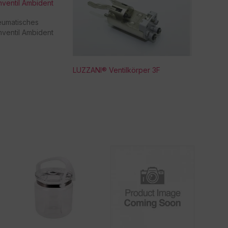
ventil Ambident
eumatisches
ventil Ambident
LUZZANI® Ventilkörper 3F