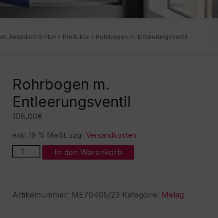
ier:
Ambident GmbH
>
Produkte
>
Rohrbogen m. Entleerungsventil
Rohrbogen m.
Entleerungsventil
108,00
€
exkl. 19 % MwSt.
zzgl.
Versandkosten
Rohrbogen
A
In den Warenkorb
m.
l
Entleerungsventil
t
Menge
e
r
Artikelnummer:
ME70405/23
Kategorie:
Melag
n
a