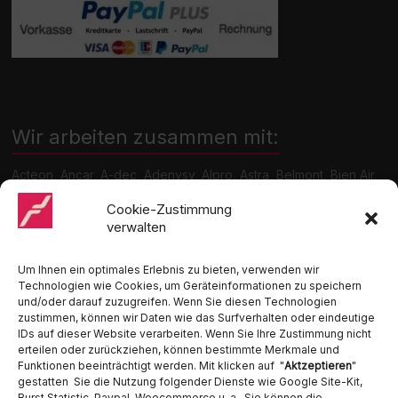
Wir arbeiten zusammen mit:
Acteon, Ancar, A-dec, Adenysy, Alpro, Astra, Belmont, Bien Air,
Cattani, Chirana, DCI, Dürr, ETI, Euronda, Faro, Gcomm, KaVo,
Medentex, Melag, Midmark, Metasys, MK-Dent, NSK, Ophardt
Cookie-Zustimmung
Hygiene, Ritter, Satelec, Scican, TKD, Velopex, u.v.m
verwalten
Nutzen Sie für Anfragen unser Kontaktformular.
Um Ihnen ein optimales Erlebnis zu bieten, verwenden wir
Technologien wie Cookies, um Geräteinformationen zu speichern
und/oder darauf zuzugreifen. Wenn Sie diesen Technologien
zustimmen, können wir Daten wie das Surfverhalten oder eindeutige
IDs auf dieser Website verarbeiten. Wenn Sie Ihre Zustimmung nicht
erteilen oder zurückziehen, können bestimmte Merkmale und
Funktionen beeinträchtigt werden. Mit klicken auf "
Aktzeptieren
"
Ambident GmbH
gestatten Sie die Nutzung folgender Dienste wie Google Site-Kit,
Burst Statistic, Paypal, Woocommerce u. a.. Sie können die