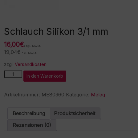
Schlauch Silikon 3/1 mm
16,00
€
zzgl. MwSt.
19,04
€
inkl. MwSt.
zzgl.
Versandkosten
Schlauch
A
In den Warenkorb
Silikon
l
3/1
t
mm
e
Artikelnummer:
ME80360
Kategorie:
Melag
Menge
r
n
a
Beschreibung
Produktsicherheit
t
i
Rezensionen (0)
v
e