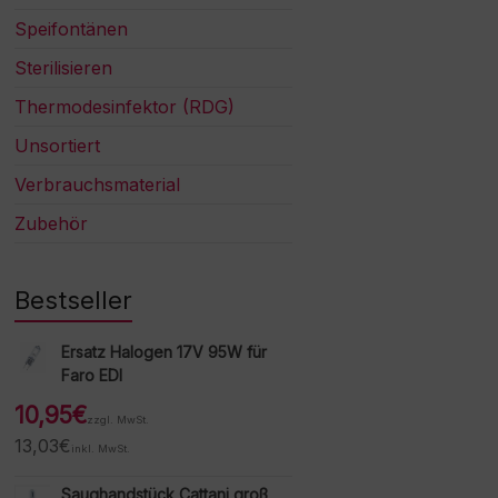
Speifontänen
Sterilisieren
Thermodesinfektor (RDG)
Unsortiert
Verbrauchsmaterial
Zubehör
Bestseller
Ersatz Halogen 17V 95W für
Faro EDI
10,95
€
zzgl. MwSt.
13,03
€
inkl. MwSt.
Saughandstück Cattani groß