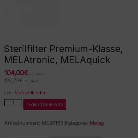
Sterilfilter Premium-Klasse,
MELAtronic, MELAquick
104,00
€
zzgl. MwSt.
123,76
€
inkl. MwSt.
zzgl.
Versandkosten
Sterilfilter
A
In den Warenkorb
Premium-
l
Klasse,
t
MELAtronic,
e
Artikelnummer:
ME20165
Kategorie:
Melag
MELAquick
r
Menge
n