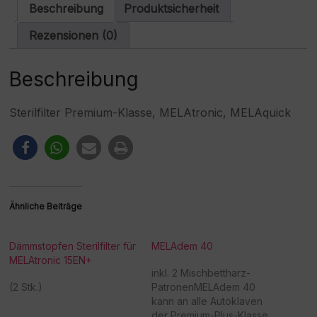
a
Beschreibung
Produktsicherheit
t
i
Rezensionen (0)
v
e
:
Beschreibung
Sterilfilter Premium-Klasse, MELAtronic, MELAquick
Ähnliche Beiträge
Dämmstopfen Sterilfilter für
MELAdem 40
MELAtronic 15EN+
inkl. 2 Mischbettharz-
(2 Stk.)
PatronenMELAdem 40
kann an alle Autoklaven
der Premium-Plus-Klasse,