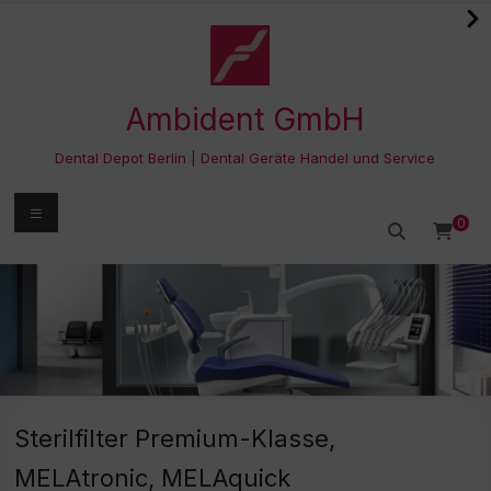
Zum
Inhalt
springen
Ambident GmbH
Dental Depot Berlin | Dental Geräte Handel und Service
Menü
0
Sterilfilter Premium-Klasse,
MELAtronic, MELAquick