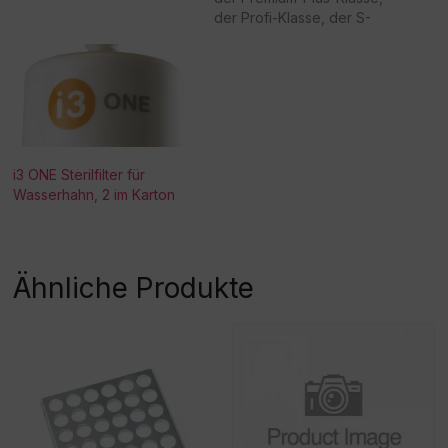
der Profi-Klasse, der S-
Klasse undMELAquick 12+
angeschlossen werden
und versorgt sie
automatisch mit
hochwertigem
entmineralisiertem Wasser.
Das Zweikammer-System
i3 ONE Sterilfilter für
gewährleistet eine
Wasserhahn, 2 im Karton
optimale Ausnutzung des
Mischbettharzes. Die
Montage kann in einem
Unterschrank, an der
Wand oder direkt am
Ähnliche Produkte
Autoklaven erfolgen.