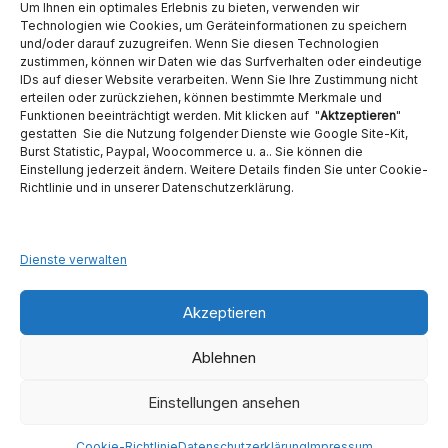
Um Ihnen ein optimales Erlebnis zu bieten, verwenden wir
Technologien wie Cookies, um Geräteinformationen zu speichern
und/oder darauf zuzugreifen. Wenn Sie diesen Technologien
zustimmen, können wir Daten wie das Surfverhalten oder eindeutige
IDs auf dieser Website verarbeiten. Wenn Sie Ihre Zustimmung nicht
erteilen oder zurückziehen, können bestimmte Merkmale und
Funktionen beeinträchtigt werden. Mit klicken auf "
Aktzeptieren
"
Ambident GmbH
gestatten Sie die Nutzung folgender Dienste wie Google Site-Kit,
Burst Statistic, Paypal, Woocommerce u. a.. Sie können die
Einstellung jederzeit ändern. Weitere Details finden Sie unter Cookie-
Dental Geräte Handel und Service
Richtlinie und in unserer Datenschutzerklärung.
Neumannstraße 3B
13189 Berlin
Tel. 030 442 28 81
Fax.: 030 54 83 72 85
Dienste verwalten
E-Mail: info@ambident.de
Akzeptieren
Ablehnen
Einstellungen ansehen
1
Kontaktieren Sie uns
Copyright © 2026
Ambident GmbH
. Alle Rechte vorbehalten. Theme
Cookie-Richtlinie
Datenschutzerklärung
Impressum
Spacious
von ThemeGrill. Präsentiert von:
WordPress
.