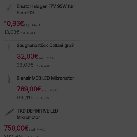
Ersatz Halogen 17V 95W für
Faro EDI
10,95
€
zzgl. MwSt.
13,03
€
inkl. MwSt.
Saughandstück Cattani groß
32,00
€
zzgl. MwSt.
38,08
€
inkl. MwSt.
Bienair MC3 LED Mikromotor
769,00
€
zzgl. MwSt.
915,11
€
inkl. MwSt.
TKD DEFINITIVE LED
Mikromotor
750,00
€
zzgl. MwSt.
892,50
€