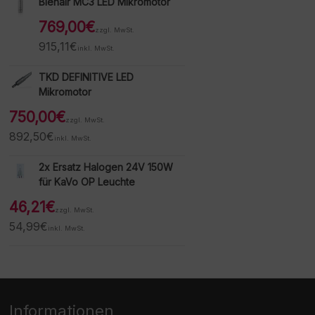
Bienair MC3 LED Mikromotor
769,00
€
zzgl. MwSt.
915,11
€
inkl. MwSt.
TKD DEFINITIVE LED
Mikromotor
750,00
€
zzgl. MwSt.
892,50
€
inkl. MwSt.
2x Ersatz Halogen 24V 150W
für KaVo OP Leuchte
46,21
€
zzgl. MwSt.
54,99
€
inkl. MwSt.
Informationen