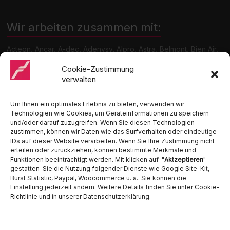
Wir arbeiten zusammen mit:
Acteon, Ancar, A-dec, Adenysy, Alpro, Astra, Belmont, Bien Air,
Cattani, Chirana, DCI, Dürr, ETI, Euronda, Faro, Gcomm, KaVo,
Medentex, Melag, Midmark, Metasys, MK-Dent, NSK, Ophardt
Cookie-Zustimmung
Hygiene, Ritter, Satelec, Scican, TKD, Velopex, u.v.m
verwalten
Nutzen Sie für Anfragen unser Kontaktformular.
Um Ihnen ein optimales Erlebnis zu bieten, verwenden wir
Technologien wie Cookies, um Geräteinformationen zu speichern
und/oder darauf zuzugreifen. Wenn Sie diesen Technologien
zustimmen, können wir Daten wie das Surfverhalten oder eindeutige
IDs auf dieser Website verarbeiten. Wenn Sie Ihre Zustimmung nicht
erteilen oder zurückziehen, können bestimmte Merkmale und
Funktionen beeinträchtigt werden. Mit klicken auf "
Aktzeptieren
"
Ambident GmbH
gestatten Sie die Nutzung folgender Dienste wie Google Site-Kit,
Burst Statistic, Paypal, Woocommerce u. a.. Sie können die
Einstellung jederzeit ändern. Weitere Details finden Sie unter Cookie-
Dental Geräte Handel und Service
Richtlinie und in unserer Datenschutzerklärung.
Neumannstraße 3B
13189 Berlin
Tel. 030 442 28 81