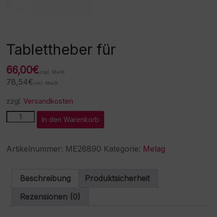
Tablettheber für
66,00
€
zzgl. MwSt.
78,54
€
inkl. MwSt.
zzgl.
Versandkosten
Tablettheber
A
In den Warenkorb
für
l
Menge
t
e
Artikelnummer:
ME28890
Kategorie:
Melag
r
n
a
Beschreibung
Produktsicherheit
t
i
Rezensionen (0)
v
e