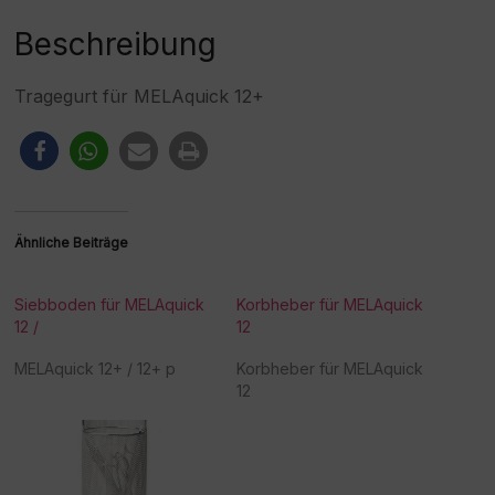
e
:
Beschreibung
Tragegurt für MELAquick 12+
Ähnliche Beiträge
Siebboden für MELAquick
Korbheber für MELAquick
12 /
12
MELAquick 12+ / 12+ p
Korbheber für MELAquick
12