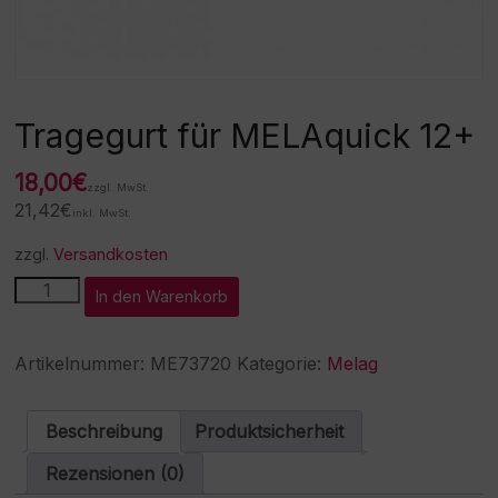
Tragegurt für MELAquick 12+
18,00
€
zzgl. MwSt.
21,42
€
inkl. MwSt.
zzgl.
Versandkosten
Tragegurt
A
In den Warenkorb
für
l
MELAquick
t
12+
e
Artikelnummer:
ME73720
Kategorie:
Melag
Menge
r
n
a
Beschreibung
Produktsicherheit
t
i
Rezensionen (0)
v