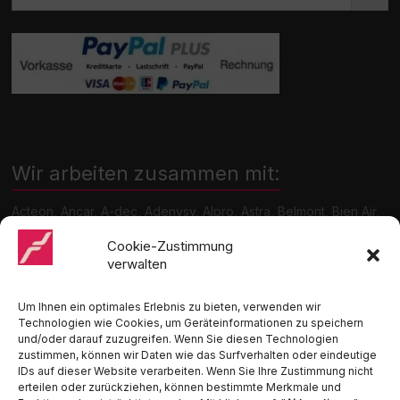
Wir arbeiten zusammen mit:
Acteon, Ancar, A-dec, Adenysy, Alpro, Astra, Belmont, Bien Air,
Cattani, Chirana, DCI, Dürr, ETI, Euronda, Faro, Gcomm, KaVo,
Medentex, Melag, Midmark, Metasys, MK-Dent, NSK, Ophardt
Cookie-Zustimmung
Hygiene, Ritter, Satelec, Scican, TKD, Velopex, u.v.m
verwalten
Nutzen Sie für Anfragen unser Kontaktformular.
Um Ihnen ein optimales Erlebnis zu bieten, verwenden wir
Technologien wie Cookies, um Geräteinformationen zu speichern
und/oder darauf zuzugreifen. Wenn Sie diesen Technologien
zustimmen, können wir Daten wie das Surfverhalten oder eindeutige
IDs auf dieser Website verarbeiten. Wenn Sie Ihre Zustimmung nicht
erteilen oder zurückziehen, können bestimmte Merkmale und