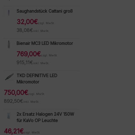
Saughandstück Cattani groß
32,00
€
zzgl. MwSt.
38,08
€
inkl. MwSt.
Bienair MC3 LED Mikromotor
769,00
€
zzgl. MwSt.
915,11
€
inkl. MwSt.
TKD DEFINITIVE LED
Mikromotor
750,00
€
zzgl. MwSt.
892,50
€
inkl. MwSt.
2x Ersatz Halogen 24V 150W
für KaVo OP Leuchte
46,21
€
zzgl. MwSt.