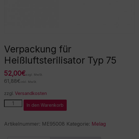
Verpackung für
Heißluftsterilisator Typ 75
52,00
€
zzgl. MwSt.
61,88
€
inkl. MwSt.
zzgl.
Versandkosten
Verpackung
A
In den Warenkorb
für
l
Heißluftsterilisator
t
Typ
e
Artikelnummer:
ME95008
Kategorie:
Melag
75
r
Menge
n