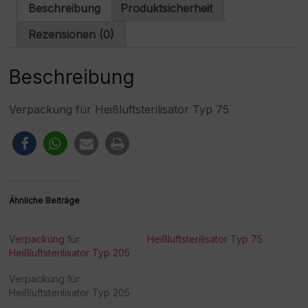
a
Beschreibung
Produktsicherheit
t
i
Rezensionen (0)
v
e
:
Beschreibung
Verpackung für Heißluftsterilisator Typ 75
Ähnliche Beiträge
Verpackung für
Heißluftsterilisator Typ 75
Heißluftsterilisator Typ 205
Verpackung für
Heißluftsterilisator Typ 205