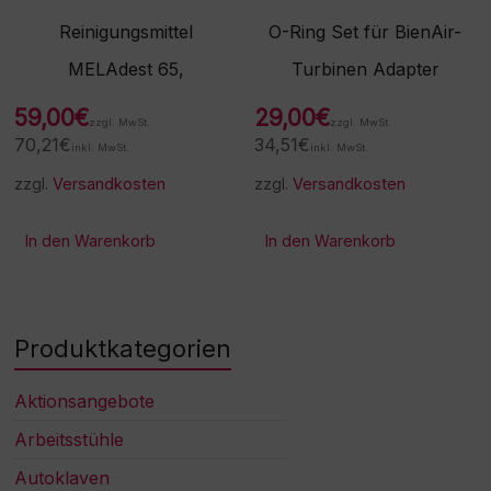
Reinigungsmittel
O-Ring Set für BienAir-
MELAdest 65,
Turbinen Adapter
59,00
€
29,00
€
zzgl. MwSt.
zzgl. MwSt.
70,21
€
34,51
€
inkl. MwSt.
inkl. MwSt.
zzgl.
Versandkosten
zzgl.
Versandkosten
In den Warenkorb
In den Warenkorb
Produktkategorien
Aktionsangebote
Arbeitsstühle
Autoklaven