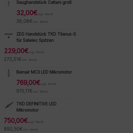
Saughandstück Cattani groß
32,00
€
zzgl. MwSt.
38,08
€
inkl. MwSt.
ZEG Handstück TKD Titanus-S
für Satelec Spitzen
229,00
€
zzgl. MwSt.
272,51
€
inkl. MwSt.
Bienair MC3 LED Mikromotor
769,00
€
zzgl. MwSt.
915,11
€
inkl. MwSt.
TKD DEFINITIVE LED
Mikromotor
750,00
€
zzgl. MwSt.
892,50
€
inkl. MwSt.