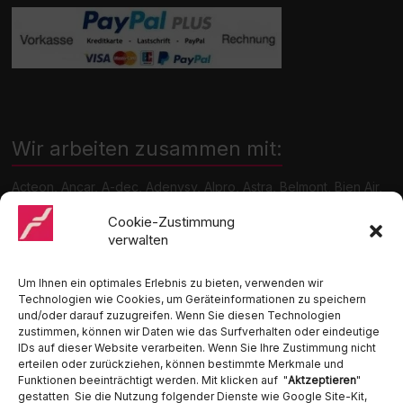
Wir arbeiten zusammen mit:
Acteon, Ancar, A-dec, Adenysy, Alpro, Astra, Belmont, Bien Air,
Cattani, Chirana, DCI, Dürr, ETI, Euronda, Faro, Gcomm, KaVo,
Medentex, Melag, Midmark, Metasys, MK-Dent, NSK, Ophardt
Cookie-Zustimmung
Hygiene, Ritter, Satelec, Scican, TKD, Velopex, u.v.m
verwalten
Nutzen Sie für Anfragen unser Kontaktformular.
Um Ihnen ein optimales Erlebnis zu bieten, verwenden wir
Technologien wie Cookies, um Geräteinformationen zu speichern
und/oder darauf zuzugreifen. Wenn Sie diesen Technologien
zustimmen, können wir Daten wie das Surfverhalten oder eindeutige
IDs auf dieser Website verarbeiten. Wenn Sie Ihre Zustimmung nicht
erteilen oder zurückziehen, können bestimmte Merkmale und
Funktionen beeinträchtigt werden. Mit klicken auf "
Aktzeptieren
"
Ambident GmbH
gestatten Sie die Nutzung folgender Dienste wie Google Site-Kit,