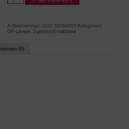
In den Warenkorb
Schalter
l
Ein/Aus,
t
m.
e
Griffverlängerung
r
Artikelnummer:
GCO 30050003
Kategorien:
Menge
n
OP-Lampe
,
Zubehör/Ersatzteile
a
t
i
nsionen (0)
v
e
: