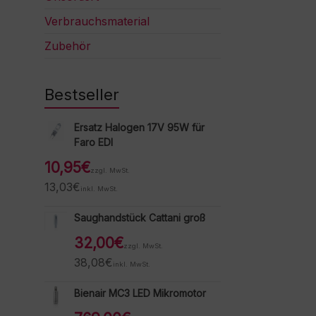
Verbrauchsmaterial
Zubehör
Bestseller
Ersatz Halogen 17V 95W für
Faro EDI
10,95
€
zzgl. MwSt.
13,03
€
inkl. MwSt.
Saughandstück Cattani groß
32,00
€
zzgl. MwSt.
38,08
€
inkl. MwSt.
Bienair MC3 LED Mikromotor