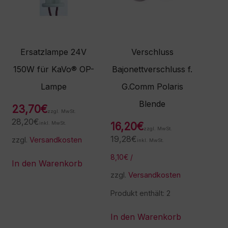
Ersatzlampe 24V
Verschluss
150W für KaVo® OP-
Bajonettverschluss f.
Lampe
G.Comm Polaris
Blende
23,70
€
zzgl. MwSt.
28,20
€
inkl. MwSt.
16,20
€
zzgl. MwSt.
19,28
€
zzgl.
Versandkosten
inkl. MwSt.
8,10
€
/
In den Warenkorb
zzgl.
Versandkosten
Produkt enthält: 2
In den Warenkorb