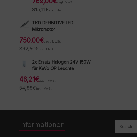
769,00
€
zzgl. MwSt.
915,11
€
inkl. MwSt.
TKD DEFINITIVE LED
Mikromotor
750,00
€
zzgl. MwSt.
892,50
€
inkl. MwSt.
2x Ersatz Halogen 24V 150W
für KaVo OP Leuchte
46,21
€
zzgl. MwSt.
54,99
€
inkl. MwSt.
Informationen