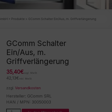
 GmbH
>
Produkte
>
GComm Schalter Ein/Aus, m. Griffverlängerung
GComm Schalter
Ein/Aus, m.
Griffverlängerung
35,40
€
zzgl. MwSt.
42,13
€
inkl. MwSt.
zzgl.
Versandkosten
Hersteller: GComm SRL
HAN / MPN: 30050003
GComm
A