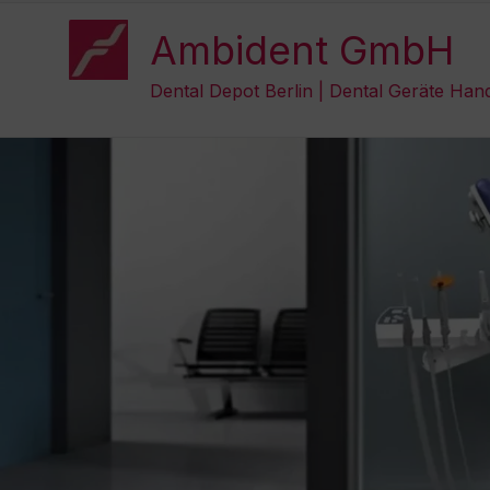
Zum
Inhalt
Ambident GmbH
springen
Dental Depot Berlin | Dental Geräte Han