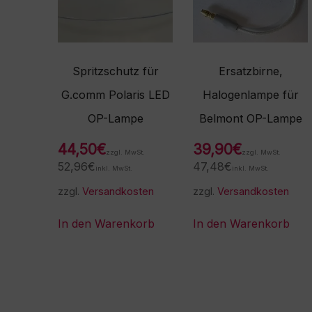
Spritzschutz für
Ersatzbirne,
G.comm Polaris LED
Halogenlampe für
OP-Lampe
Belmont OP-Lampe
44,50
€
39,90
€
zzgl. MwSt.
zzgl. MwSt.
52,96
€
47,48
€
inkl. MwSt.
inkl. MwSt.
zzgl.
Versandkosten
zzgl.
Versandkosten
In den Warenkorb
In den Warenkorb