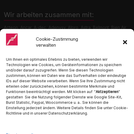
Wir arbeiten zusammen mit:
Acteon, Ancar, A-dec, Adenysy, Alpro, Astra, Belmont, Bien Air,
Cattani, Chirana, DCI, Dürr, ETI, Euronda, Faro, Gcomm, KaVo,
Medentex, Melag, Midmark, Metasys, MK-Dent, NSK, Ophardt
Cookie-Zustimmung
Hygiene, Ritter, Satelec, Scican, TKD, Velopex, u.v.m
verwalten
Nutzen Sie für Anfragen unser Kontaktformular.
Um Ihnen ein optimales Erlebnis zu bieten, verwenden wir
Technologien wie Cookies, um Geräteinformationen zu speichern
und/oder darauf zuzugreifen. Wenn Sie diesen Technologien
zustimmen, können wir Daten wie das Surfverhalten oder eindeutige
IDs auf dieser Website verarbeiten. Wenn Sie Ihre Zustimmung nicht
erteilen oder zurückziehen, können bestimmte Merkmale und
Funktionen beeinträchtigt werden. Mit klicken auf "
Aktzeptieren
"
Ambident GmbH
gestatten Sie die Nutzung folgender Dienste wie Google Site-Kit,
Burst Statistic, Paypal, Woocommerce u. a.. Sie können die
Dental Geräte Handel und Service
Einstellung jederzeit ändern. Weitere Details finden Sie unter Cookie-
Neumannstraße 3B
Richtlinie und in unserer Datenschutzerklärung.
13189 Berlin
Tel. 030 442 28 81