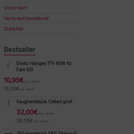
Unsortiert
Verbrauchsmaterial
Zubehör
Bestseller
Ersatz Halogen 17V 95W für
Faro EDI
10,95
€
zzgl. MwSt.
13,03
€
inkl. MwSt.
Saughandstück Cattani groß
32,00
€
zzgl. MwSt.
38,08
€
inkl. MwSt.
ZEG Handstück TKD Titanus-S