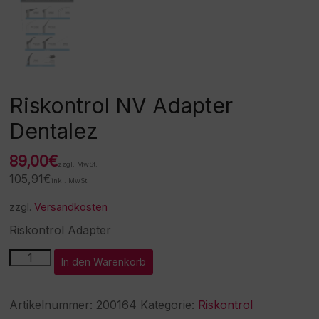
Riskontrol NV Adapter
Dentalez
89,00
€
zzgl. MwSt.
105,91
€
inkl. MwSt.
zzgl.
Versandkosten
Riskontrol Adapter
Riskontrol
A
In den Warenkorb
NV
l
Adapter
t
Dentalez
e
Artikelnummer:
200164
Kategorie:
Riskontrol
Menge
r