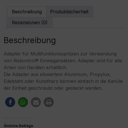
n
a
Beschreibung
Produktsicherheit
t
i
Rezensionen (0)
v
e
:
Beschreibung
Adapter für Multifunktionsspritzen zur Verwendung
von Riskontrol® Einwegansätzen. Adapter sind für alle
Arten von Geräten erhältlich.
Die Adapter aus eloxiertem Aluminium, Propylux,
Edelstahl oder Kunstharz können einfach in die Kanüle
der Einheit geschraubt oder gesteckt werden.
Ähnliche Beiträge