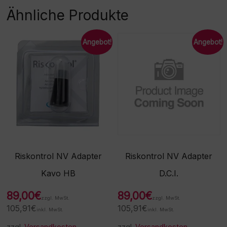
Ähnliche Produkte
Angebot!
Angebot!
Riskontrol NV Adapter
Riskontrol NV Adapter
Kavo HB
D.C.I.
89,00
€
89,00
€
zzgl. MwSt.
zzgl. MwSt.
105,91
€
105,91
€
inkl. MwSt.
inkl. MwSt.
zzgl.
Versandkosten
zzgl.
Versandkosten