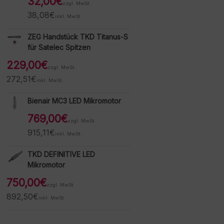
32,00
€
zzgl. MwSt.
38,08
€
inkl. MwSt.
ZEG Handstück TKD Titanus-S
für Satelec Spitzen
229,00
€
zzgl. MwSt.
272,51
€
inkl. MwSt.
Bienair MC3 LED Mikromotor
769,00
€
zzgl. MwSt.
915,11
€
inkl. MwSt.
TKD DEFINITIVE LED
Mikromotor
750,00
€
zzgl. MwSt.
892,50
€
inkl. MwSt.