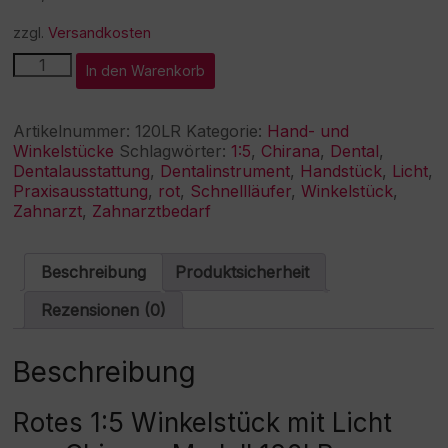
zzgl.
Versandkosten
Chirana
A
In den Warenkorb
Rotes
l
1:5
t
LUX-
e
Artikelnummer:
120LR
Kategorie:
Hand- und
Winkelstück
r
Winkelstücke
Schlagwörter:
1:5
,
Chirana
,
Dental
,
120LR
n
Dentalausstattung
,
Dentalinstrument
,
Handstück
,
Licht
,
Menge
a
Praxisausstattung
,
rot
,
Schnellläufer
,
Winkelstück
,
t
Zahnarzt
,
Zahnarztbedarf
i
v
e
Beschreibung
Produktsicherheit
:
Rezensionen (0)
Beschreibung
Rotes 1:5 Winkelstück mit Licht