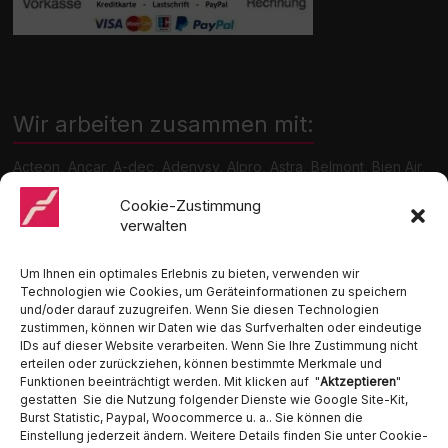
Wir arbeiten zusammen mit:
Acteon, Ancar, A-dec, Adenysy, Alpro, Astra, Belmont, Bien Air,
Cattani, Chirana, DCI, Dürr, ETI, Euronda, Faro, Gcomm, KaVo,
Medentex, Melag, Midmark, Metasys, MK-Dent, NSK, Ophardt
Cookie-Zustimmung
Hygiene, Ritter, Satelec, Scican, TKD, Velopex, u.v.m
verwalten
Nutzen Sie für Anfragen unser Kontaktformular.
Um Ihnen ein optimales Erlebnis zu bieten, verwenden wir
Technologien wie Cookies, um Geräteinformationen zu speichern
und/oder darauf zuzugreifen. Wenn Sie diesen Technologien
zustimmen, können wir Daten wie das Surfverhalten oder eindeutige
IDs auf dieser Website verarbeiten. Wenn Sie Ihre Zustimmung nicht
erteilen oder zurückziehen, können bestimmte Merkmale und
Funktionen beeinträchtigt werden. Mit klicken auf "
Aktzeptieren
"
Ambident GmbH
gestatten Sie die Nutzung folgender Dienste wie Google Site-Kit,
Burst Statistic, Paypal, Woocommerce u. a.. Sie können die
Einstellung jederzeit ändern. Weitere Details finden Sie unter Cookie-
Dental Geräte Handel und Service