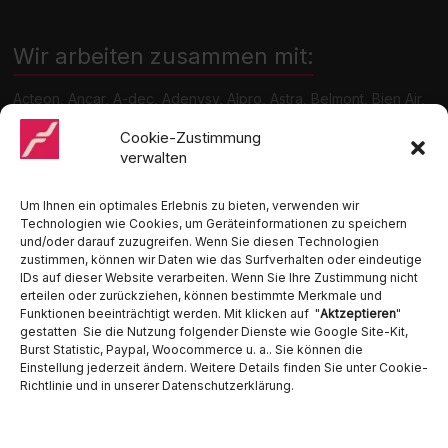
Wir arbeiten zusammen mit:
Acteon, Ancar, A-dec, Adenysy, Alpro, Astra, Belmont, Bien Air,
Cattani, Chirana, DCI, Dürr, ETI, Euronda, Faro, Gcomm, KaVo,
Medentex, Melag, Midmark, Metasys, MK-Dent, NSK, Ophardt
Cookie-Zustimmung
Hygiene, Ritter, Satelec, Scican, TKD, Velopex, u.v.m
verwalten
Nutzen Sie für Anfragen unser Kontaktformular.
Um Ihnen ein optimales Erlebnis zu bieten, verwenden wir
Technologien wie Cookies, um Geräteinformationen zu speichern
und/oder darauf zuzugreifen. Wenn Sie diesen Technologien
zustimmen, können wir Daten wie das Surfverhalten oder eindeutige
IDs auf dieser Website verarbeiten. Wenn Sie Ihre Zustimmung nicht
erteilen oder zurückziehen, können bestimmte Merkmale und
Funktionen beeinträchtigt werden. Mit klicken auf "
Aktzeptieren
"
Ambident GmbH
gestatten Sie die Nutzung folgender Dienste wie Google Site-Kit,
Burst Statistic, Paypal, Woocommerce u. a.. Sie können die
Einstellung jederzeit ändern. Weitere Details finden Sie unter Cookie-
Dental Geräte Handel und Service
Richtlinie und in unserer Datenschutzerklärung.
Neumannstraße 3B
13189 Berlin
Tel. 030 442 28 81