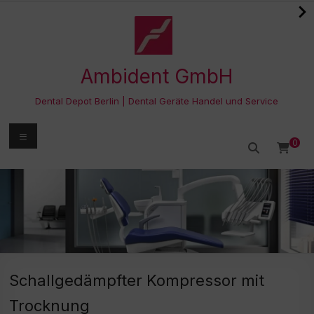
Zum
Inhalt
springen
Ambident GmbH
Dental Depot Berlin | Dental Geräte Handel und Service
Menü
0
Schallgedämpfter Kompressor mit
Trocknung