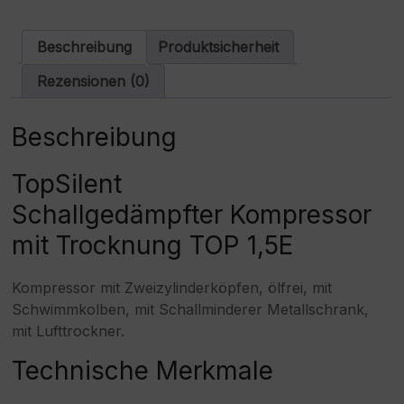
a
t
i
Beschreibung
Produktsicherheit
v
e
Rezensionen (0)
:
Beschreibung
TopSilent
Schallgedämpfter Kompressor
mit Trocknung TOP 1,5E
Kompressor mit Zweizylinderköpfen, ölfrei, mit
Schwimmkolben, mit Schallminderer Metallschrank,
mit Lufttrockner.
Technische Merkmale