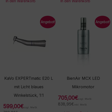
In den Warenkorb
In den Warenkorb
Angebot!
Angebot!
KaVo EXPERTmatic E20 L
BienAir MCX LED
mit Licht blaues
Mikromotor
Winkelstück, 1:1
705,00
€
zzgl. MwSt.
838,95
€
599,00
€
inkl. MwSt.
zzgl. MwSt.