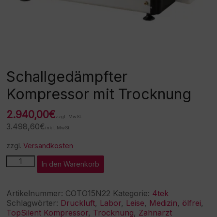
Schallgedämpfter
Kompressor mit Trocknung
2.940,00
€
zzgl. MwSt.
3.498,60
€
inkl. MwSt.
zzgl.
Versandkosten
Schallgedämpfter
A
In den Warenkorb
Kompressor
l
mit
t
Trocknung
e
Artikelnummer:
COTO15N22
Kategorie:
4tek
Menge
r
Schlagwörter:
Druckluft
,
Labor
,
Leise
,
Medizin
,
ölfrei
,
n
TopSilent Kompressor
,
Trocknung
,
Zahnarzt