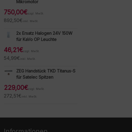
Mikromotor
750,00
€
zzgl. MwSt.
892,50
€
inkl. MwSt.
2x Ersatz Halogen 24V 150W
für KaVo OP Leuchte
46,21
€
zzgl. MwSt.
54,99
€
inkl. MwSt.
ZEG Handstück TKD Titanus-S
für Satelec Spitzen
229,00
€
zzgl. MwSt.
272,51
€
inkl. MwSt.
Informationen