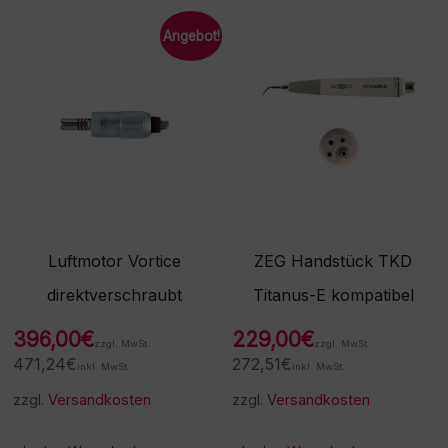
Angebot!
Luftmotor Vortice
ZEG Handstück TKD
direktverschraubt
Titanus-E kompatibel
396,00
€
229,00
€
zzgl. MwSt.
zzgl. MwSt.
471,24
€
272,51
€
inkl. MwSt.
inkl. MwSt.
zzgl.
Versandkosten
zzgl.
Versandkosten