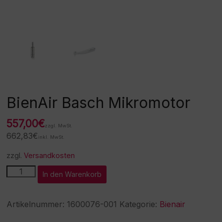
BienAir Basch Mikromotor
557,00
€
zzgl. MwSt.
662,83
€
inkl. MwSt.
zzgl.
Versandkosten
BienAir
A
In den Warenkorb
Basch
l
Mikromotor
t
Menge
e
Artikelnummer:
1600076-001
Kategorie:
Bienair
r
n