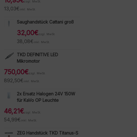
10,95
€
zzgl. MwSt.
13,03
€
inkl. MwSt.
Saughandstück Cattani groß
32,00
€
zzgl. MwSt.
38,08
€
inkl. MwSt.
TKD DEFINITIVE LED
Mikromotor
750,00
€
zzgl. MwSt.
892,50
€
inkl. MwSt.
2x Ersatz Halogen 24V 150W
für KaVo OP Leuchte
46,21
€
zzgl. MwSt.
54,99
€
inkl. MwSt.
ZEG Handstück TKD Titanus-S