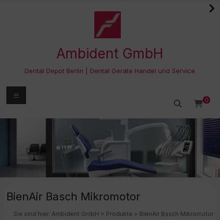
Zum
Inhalt
springen
Ambident GmbH
Dental Depot Berlin | Dental Geräte Handel und Service
Menü
0
BienAir Basch Mikromotor
Sie sind hier:
Ambident GmbH
>
Produkte
>
BienAir Basch Mikromotor