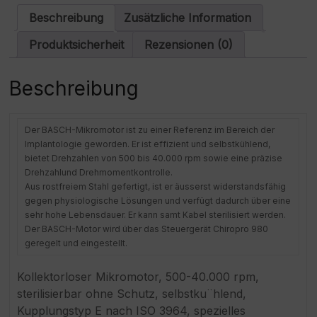
a
Beschreibung
Zusätzliche Information
t
i
Produktsicherheit
Rezensionen (0)
v
e
:
Beschreibung
Der BASCH-Mikromotor ist zu einer Referenz im Bereich der
Implantologie geworden. Er ist effizient und selbstkühlend,
bietet Drehzahlen von 500 bis 40.000 rpm sowie eine präzise
Drehzahlund Drehmomentkontrolle.
Aus rostfreiem Stahl gefertigt, ist er äusserst widerstandsfähig
gegen physiologische Lösungen und verfügt dadurch über eine
sehr hohe Lebensdauer. Er kann samt Kabel sterilisiert werden.
Der BASCH-Motor wird über das Steuergerät Chiropro 980
geregelt und eingestellt.
Kollektorloser Mikromotor, 500-40.000 rpm,
sterilisierbar ohne Schutz, selbstku¨hlend,
Kupplungstyp E nach ISO 3964, spezielles