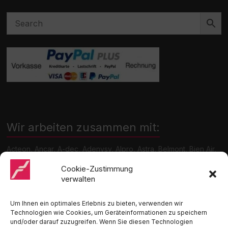
Wir arbeiten zusammen mit:
Acteon, Ancar, A-dec, Adenysy, Alpro, Astra, Belmont, Bien Air,
Cattani, Chirana, DCI, Dürr, ETI, Euronda, Faro, Gcomm, KaVo,
Medentex, Melag, Midmark, Metasys, MK-Dent, NSK, Ophardt
Cookie-Zustimmung
Hygiene, Ritter, Satelec, Scican, TKD, Velopex, u.v.m
verwalten
Nutzen Sie für Anfragen unser Kontaktformular.
Um Ihnen ein optimales Erlebnis zu bieten, verwenden wir
Technologien wie Cookies, um Geräteinformationen zu speichern
und/oder darauf zuzugreifen. Wenn Sie diesen Technologien