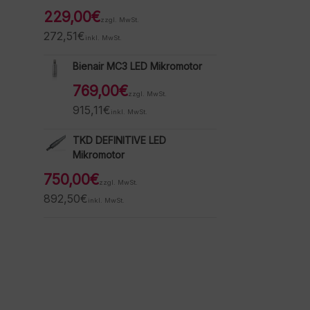
229,00
€
zzgl. MwSt.
272,51
€
inkl. MwSt.
Bienair MC3 LED Mikromotor
769,00
€
zzgl. MwSt.
915,11
€
inkl. MwSt.
TKD DEFINITIVE LED
Mikromotor
750,00
€
zzgl. MwSt.
892,50
€
inkl. MwSt.