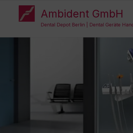
Zum
Inhalt
Ambident GmbH
springen
Dental Depot Berlin | Dental Geräte Han