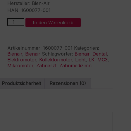
Hersteller: Bien-Air
HAN: 1600077-001
BienAir
A
In den Warenkorb
MC3
l
LK
t
Mikromotor
e
mit
r
Artikelnummer:
1600077-001
Kategorien:
Licht
n
Bienair
,
Bienair
Schlagwörter:
Bienair
,
Dental
,
Menge
a
Elektromotor
,
Kollektormotor
,
Licht
,
LK
,
MC3
,
t
Mikromotor
,
Zahnarzt
,
Zahnmedizimn
i
v
e
Produktsicherheit
Rezensionen (0)
: