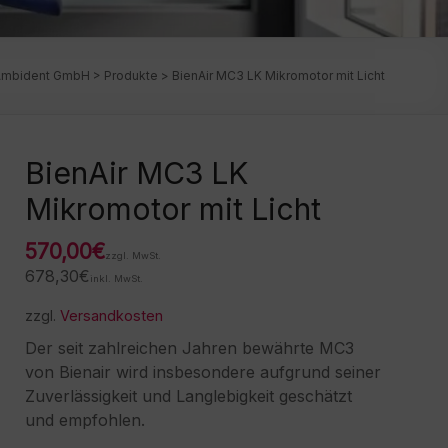
Ambident GmbH
>
Produkte
>
BienAir MC3 LK Mikromotor mit Licht
BienAir MC3 LK
Mikromotor mit Licht
570,00
€
zzgl. MwSt.
678,30
€
inkl. MwSt.
zzgl.
Versandkosten
Der seit zahlreichen Jahren bewährte MC3
von Bienair wird insbesondere aufgrund seiner
Zuverlässigkeit und Langlebigkeit geschätzt
und empfohlen.