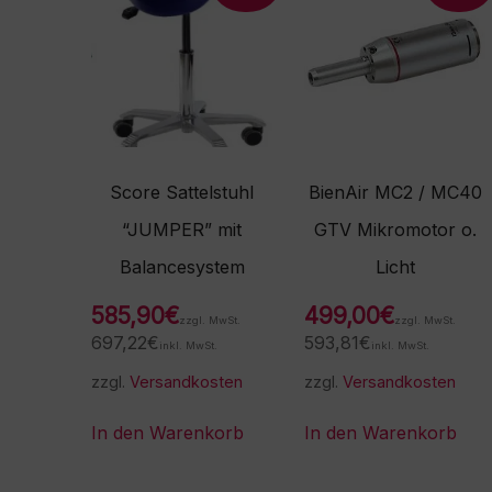
Score Sattelstuhl
BienAir MC2 / MC40
“JUMPER” mit
GTV Mikromotor o.
Balancesystem
Licht
585,90
€
499,00
€
zzgl. MwSt.
zzgl. MwSt.
697,22
€
593,81
€
inkl. MwSt.
inkl. MwSt.
zzgl.
Versandkosten
zzgl.
Versandkosten
In den Warenkorb
In den Warenkorb