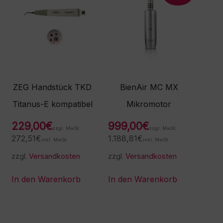
ZEG Handstück TKD
BienAir MC MX
Titanus-E kompatibel
Mikromotor
229,00
€
999,00
€
zzgl. MwSt.
zzgl. MwSt.
272,51
€
1.188,81
€
inkl. MwSt.
inkl. MwSt.
zzgl.
Versandkosten
zzgl.
Versandkosten
In den Warenkorb
In den Warenkorb