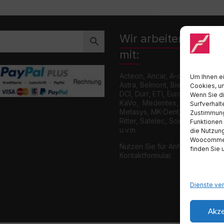
Wir arbeiten zusa
mit:
Acteon, Ancar, A-dec, Adenysy,
Um Ihnen ei
Astra, Belmont, Bien Air, Cattani
Cookies, u
DCI, Dürr, ETI, Euronda, Faro, 
Wenn Sie d
KaVo, Medentex, Melag, Midma
Surfverhalt
Metasys, MK-Dent, NSK, Ophard
Zustimmung
Ritter, Satelec, Scican, TKD, V
Funktionen 
u.v.m
die Nutzung
Woocommerce
Nutzen Sie für Anfragen unser
finden Sie 
Kontaktformular.
Dienste ve
Akze