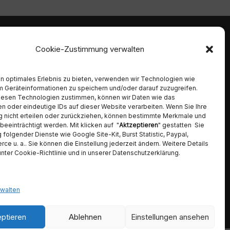
mmen
Ambident GmbH
Cookie-Zustimmung verwalten
Dental Geräte Handel und Service
Neumannstraße 3B
 Alpro,
n optimales Erlebnis zu bieten, verwenden wir Technologien wie
13189 Berlin
, Chirana,
m Geräteinformationen zu speichern und/oder darauf zuzugreifen.
Gcomm,
Tel. 030 442 28 81
iesen Technologien zustimmen, können wir Daten wie das
rk,
Fax.: 030 54 83 72 85
en oder eindeutige IDs auf dieser Website verarbeiten. Wenn Sie Ihre
t Hygiene,
E-Mail: info@ambident.de
 nicht erteilen oder zurückziehen, können bestimmte Merkmale und
elopex,
beeinträchtigt werden. Mit klicken auf "
Aktzeptieren
" gestatten Sie
 folgender Dienste wie Google Site-Kit, Burst Statistic, Paypal,
 u. a.. Sie können die Einstellung jederzeit ändern. Weitere Details
unter Cookie-Richtlinie und in unserer Datenschutzerklärung.
rwalten
ptieren
Ablehnen
Einstellungen ansehen