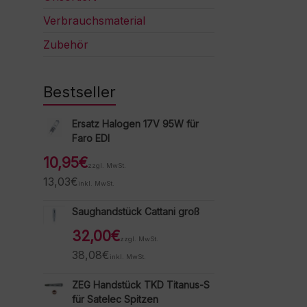
Verbrauchsmaterial
Zubehör
Bestseller
Ersatz Halogen 17V 95W für
Faro EDI
10,95
€
zzgl. MwSt.
13,03
€
inkl. MwSt.
Saughandstück Cattani groß
32,00
€
zzgl. MwSt.
38,08
€
inkl. MwSt.
ZEG Handstück TKD Titanus-S
für Satelec Spitzen