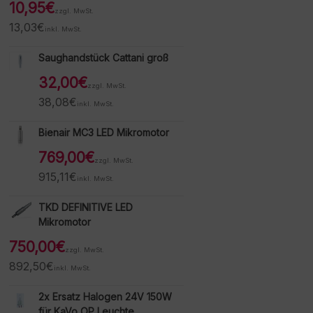
10,95
€
zzgl. MwSt.
13,03
€
inkl. MwSt.
Saughandstück Cattani groß
32,00
€
zzgl. MwSt.
38,08
€
inkl. MwSt.
Bienair MC3 LED Mikromotor
769,00
€
zzgl. MwSt.
915,11
€
inkl. MwSt.
TKD DEFINITIVE LED
Mikromotor
750,00
€
zzgl. MwSt.
892,50
€
inkl. MwSt.
2x Ersatz Halogen 24V 150W
für KaVo OP Leuchte