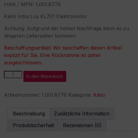
HAN / MPN: 1.001.8776
KaVo Intra Lux KL701 Elektromotor
Achtung: Aufgrund der hohen Nachfrage kann es zu
längeren Lieferzeiten kommen.
Beschaffungsartikel: Wir beschaffen diesen Artikel
explizit für Sie. Eine Rücknahme ist daher
ausgeschlossen.
KaVo
A
In den Warenkorb
INTRAmatic
l
Lux
t
701
e
Artikelnummer:
1.001.8776
Kategorie:
KaVo
Motor
r
LED
n
Menge
a
Beschreibung
Zusätzliche Information
t
i
Produktsicherheit
Rezensionen (0)
v
e