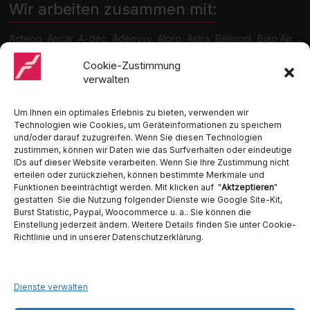
Wir arbeiten zusammen mit:
Acteon, Ancar, A-dec, Adenysy, Alpro, Astra, Belmont, Bien Air,
Cattani, Chirana, DCI, Dürr, ETI, Euronda, Faro, Gcomm, KaVo,
Medentex, Melag, Midmark, Metasys, MK-Dent, NSK, Ophardt
Cookie-Zustimmung
Hygiene, Ritter, Satelec, Scican, TKD, Velopex, u.v.m
verwalten
Nutzen Sie für Anfragen unser Kontaktformular.
Um Ihnen ein optimales Erlebnis zu bieten, verwenden wir
Technologien wie Cookies, um Geräteinformationen zu speichern
und/oder darauf zuzugreifen. Wenn Sie diesen Technologien
zustimmen, können wir Daten wie das Surfverhalten oder eindeutige
IDs auf dieser Website verarbeiten. Wenn Sie Ihre Zustimmung nicht
erteilen oder zurückziehen, können bestimmte Merkmale und
Funktionen beeinträchtigt werden. Mit klicken auf "
Aktzeptieren
"
Ambident GmbH
gestatten Sie die Nutzung folgender Dienste wie Google Site-Kit,
Burst Statistic, Paypal, Woocommerce u. a.. Sie können die
Einstellung jederzeit ändern. Weitere Details finden Sie unter Cookie-
Dental Geräte Handel und Service
Richtlinie und in unserer Datenschutzerklärung.
Neumannstraße 3B
13189 Berlin
Tel. 030 442 28 81
Fax.: 030 54 83 72 85
Dienste verwalten
E-Mail: info@ambident.de