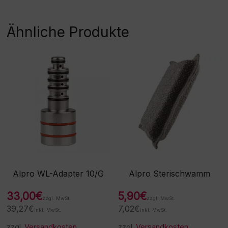
Ähnliche Produkte
Alpro WL-Adapter 10/G
Alpro Sterischwamm
33,00
€
5,90
€
zzgl. MwSt.
zzgl. MwSt.
39,27
€
7,02
€
inkl. MwSt.
inkl. MwSt.
zzgl.
Versandkosten
zzgl.
Versandkosten