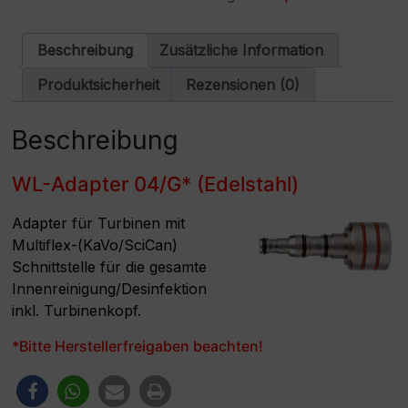
Menge
r
n
a
Beschreibung
Zusätzliche Information
t
i
Produktsicherheit
Rezensionen (0)
v
e
:
Beschreibung
WL-Adapter 04/G* (Edelstahl)
Adapter für Turbinen mit
Multiflex-(KaVo/SciCan)
Schnittstelle für die gesamte
Innenreinigung/Desinfektion
inkl. Turbinenkopf.
*Bitte Herstellerfreigaben beachten!