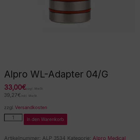
Alpro WL-Adapter 04/G
33,00
€
zzgl. MwSt.
39,27
€
inkl. MwSt.
zzgl.
Versandkosten
Alpro
A
In den Warenkorb
WL-
l
Adapter
t
04/G
e
Artikelnummer:
ALP 3534
Kategorie:
Alpro Medical