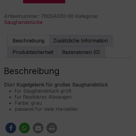
Kugelgelenk
l
für
t
großes
e
Artikelnummer:
7600A030-00
Kategorie:
Saughandstück
r
Saughandstücke
Menge
n
a
t
Beschreibung
Zusätzliche Information
i
v
Produktsicherheit
Rezensionen (0)
e
:
Beschreibung
Dürr Kugelgelenk für großes Saughandstück
für Saughandstück groß
für flexibleres Absaugen
Farbe: grau
passend für viele Hersteller