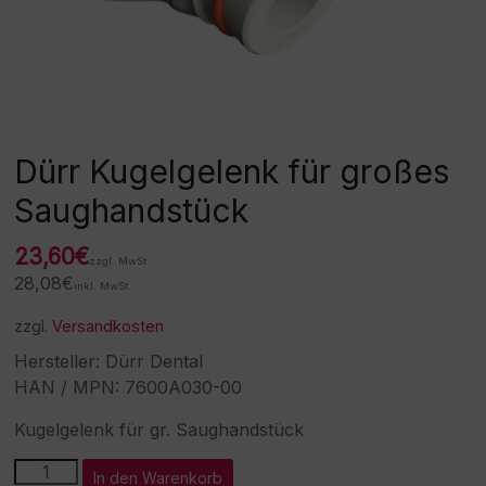
Dürr Kugelgelenk für großes
Saughandstück
23,60
€
zzgl. MwSt.
28,08
€
inkl. MwSt.
zzgl.
Versandkosten
Hersteller: Dürr Dental
HAN / MPN: 7600A030-00
Kugelgelenk für gr. Saughandstück
Dürr
A
In den Warenkorb