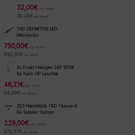
32,00
€
zzgl. MwSt.
38,08
€
inkl. MwSt.
TKD DEFINITIVE LED
Mikromotor
750,00
€
zzgl. MwSt.
892,50
€
inkl. MwSt.
2x Ersatz Halogen 24V 150W
für KaVo OP Leuchte
46,21
€
zzgl. MwSt.
54,99
€
inkl. MwSt.
ZEG Handstück TKD Titanus-S
für Satelec Spitzen
229,00
€
zzgl. MwSt.
272,51
€
inkl. MwSt.