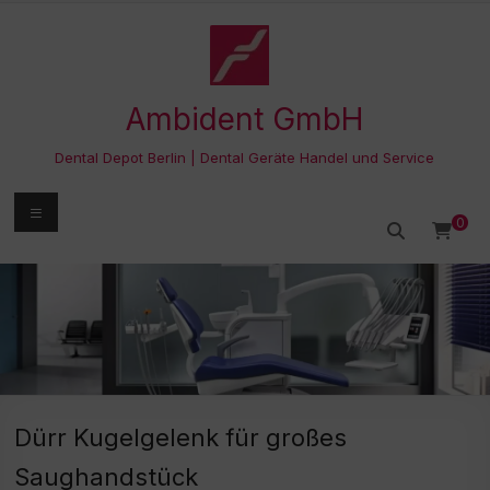
Zum
Inhalt
springen
Ambident GmbH
Dental Depot Berlin | Dental Geräte Handel und Service
Menü
0
Dürr Kugelgelenk für großes
Saughandstück