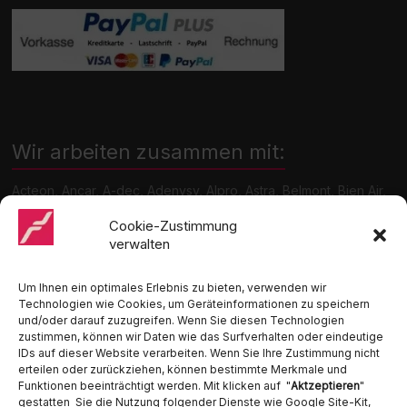
Wir arbeiten zusammen mit:
Acteon, Ancar, A-dec, Adenysy, Alpro, Astra, Belmont, Bien Air,
Cattani, Chirana, DCI, Dürr, ETI, Euronda, Faro, Gcomm, KaVo,
Medentex, Melag, Midmark, Metasys, MK-Dent, NSK, Ophardt
Cookie-Zustimmung
Hygiene, Ritter, Satelec, Scican, TKD, Velopex, u.v.m
verwalten
Nutzen Sie für Anfragen unser Kontaktformular.
Um Ihnen ein optimales Erlebnis zu bieten, verwenden wir
Technologien wie Cookies, um Geräteinformationen zu speichern
und/oder darauf zuzugreifen. Wenn Sie diesen Technologien
zustimmen, können wir Daten wie das Surfverhalten oder eindeutige
IDs auf dieser Website verarbeiten. Wenn Sie Ihre Zustimmung nicht
erteilen oder zurückziehen, können bestimmte Merkmale und
Funktionen beeinträchtigt werden. Mit klicken auf "
Aktzeptieren
"
Ambident GmbH
gestatten Sie die Nutzung folgender Dienste wie Google Site-Kit,