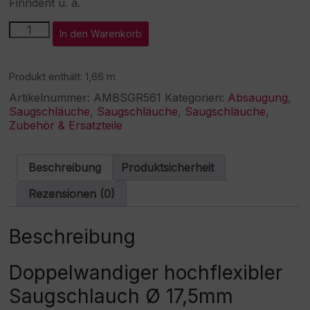
Finndent u. a.
Flexibler
A
In den Warenkorb
Saugschlauch
l
Ø
t
17,5mm
e
Produkt enthält: 1,66
m
1660mm
r
Menge
Artikelnummer:
AMBSGR561
n
Kategorien:
Absaugung
,
Saugschläuche
,
Saugschläuche
a
,
Saugschläuche
,
Zubehör & Ersatzteile
t
i
v
e
Beschreibung
Produktsicherheit
:
Rezensionen (0)
Beschreibung
Doppelwandiger hochflexibler
Saugschlauch Ø 17,5mm