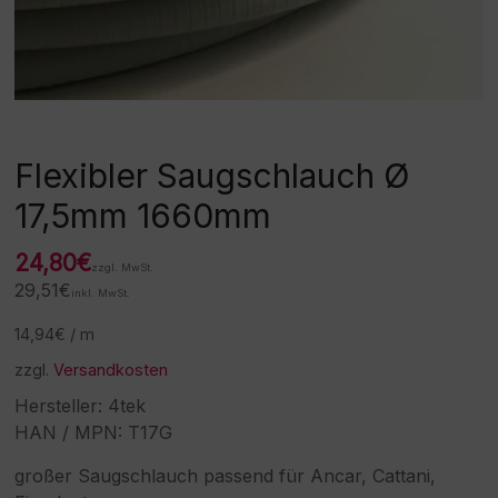
Flexibler Saugschlauch Ø
17,5mm 1660mm
24,80
€
zzgl. MwSt.
29,51
€
inkl. MwSt.
14,94
€
/
m
zzgl.
Versandkosten
Hersteller: 4tek
HAN / MPN: T17G
großer Saugschlauch passend für Ancar, Cattani,