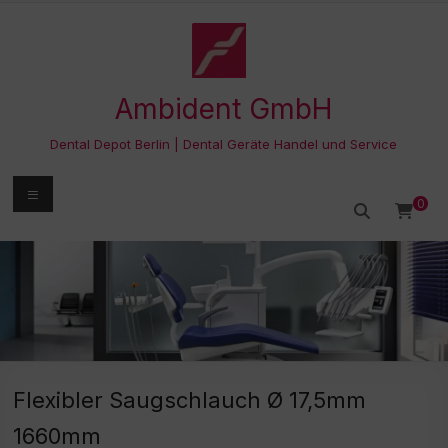
Zum
Inhalt
springen
Ambident GmbH
Dental Depot Berlin | Dental Geräte Handel und Service
Menü
0
Flexibler Saugschlauch Ø 17,5mm
1660mm