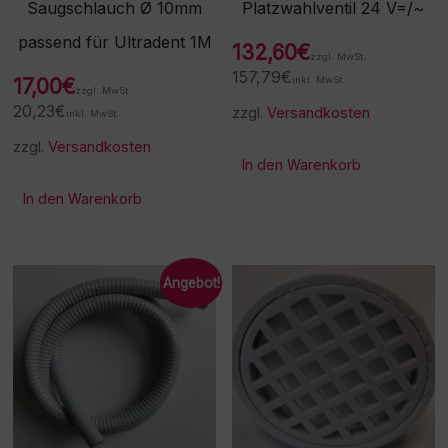
Saugschlauch Ø 10mm
Platzwahlventil 24 V=/~
passend für Ultradent 1M
132,60
€
zzgl. MwSt.
157,79
€
17,00
€
inkl. MwSt.
zzgl. MwSt.
20,23
€
zzgl.
Versandkosten
inkl. MwSt.
zzgl.
Versandkosten
In den Warenkorb
In den Warenkorb
Angebot!