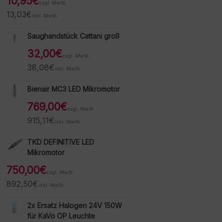
10,95
€
zzgl. MwSt.
13,03
€
inkl. MwSt.
Saughandstück Cattani groß
32,00
€
zzgl. MwSt.
38,08
€
inkl. MwSt.
Bienair MC3 LED Mikromotor
769,00
€
zzgl. MwSt.
915,11
€
inkl. MwSt.
TKD DEFINITIVE LED
Mikromotor
750,00
€
zzgl. MwSt.
892,50
€
inkl. MwSt.
2x Ersatz Halogen 24V 150W
für KaVo OP Leuchte