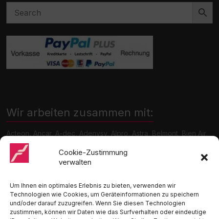
Wir arbeiten zusammen mit:
Acteon, Ancar, A-dec, Adenysy, Alpro, Astra, Belmont, Bien Air,
Cattani, Chirana, DCI, Dürr, ETI, Euronda, Faro, Gcomm, KaVo,
Medentex, Melag, Midmark, Metasys, MK-Dent, NSK, Ophardt
Cookie-Zustimmung
Hygiene, Ritter, Satelec, Scican, TKD, Velopex, u.v.m
verwalten
Nutzen Sie für Anfragen unser Kontaktformular.
Um Ihnen ein optimales Erlebnis zu bieten, verwenden wir
Technologien wie Cookies, um Geräteinformationen zu speichern
und/oder darauf zuzugreifen. Wenn Sie diesen Technologien
zustimmen, können wir Daten wie das Surfverhalten oder eindeutige