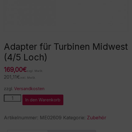
Adapter für Turbinen Midwest
(4/5 Loch)
169,00
€
zzgl. MwSt.
201,11
€
inkl. MwSt.
zzgl.
Versandkosten
Adapter
A
In den Warenkorb
für
l
Turbinen
t
Midwest
e
Artikelnummer:
ME02609
Kategorie:
Zubehör
(4/5
r
Loch)
n