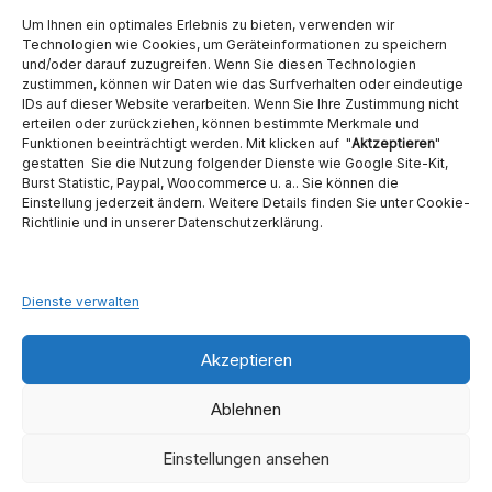
Nutzen Sie für Anfragen unser Kontaktformular.
Um Ihnen ein optimales Erlebnis zu bieten, verwenden wir
Technologien wie Cookies, um Geräteinformationen zu speichern
und/oder darauf zuzugreifen. Wenn Sie diesen Technologien
zustimmen, können wir Daten wie das Surfverhalten oder eindeutige
IDs auf dieser Website verarbeiten. Wenn Sie Ihre Zustimmung nicht
erteilen oder zurückziehen, können bestimmte Merkmale und
Funktionen beeinträchtigt werden. Mit klicken auf "
Aktzeptieren
"
Ambident GmbH
gestatten Sie die Nutzung folgender Dienste wie Google Site-Kit,
Burst Statistic, Paypal, Woocommerce u. a.. Sie können die
Einstellung jederzeit ändern. Weitere Details finden Sie unter Cookie-
Dental Geräte Handel und Service
Richtlinie und in unserer Datenschutzerklärung.
Neumannstraße 3B
13189 Berlin
Tel. 030 442 28 81
Fax.: 030 54 83 72 85
Dienste verwalten
E-Mail: info@ambident.de
Akzeptieren
Ablehnen
Einstellungen ansehen
1
Kontaktieren Sie uns
Copyright © 2026
Ambident GmbH
. Alle Rechte vorbehalten. Theme