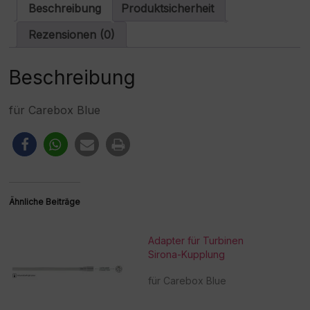
Menge
a
Beschreibung
Produktsicherheit
t
i
Rezensionen (0)
v
e
:
Beschreibung
für Carebox Blue
Ähnliche Beiträge
Adapter für Turbinen
Sirona-Kupplung
für Carebox Blue