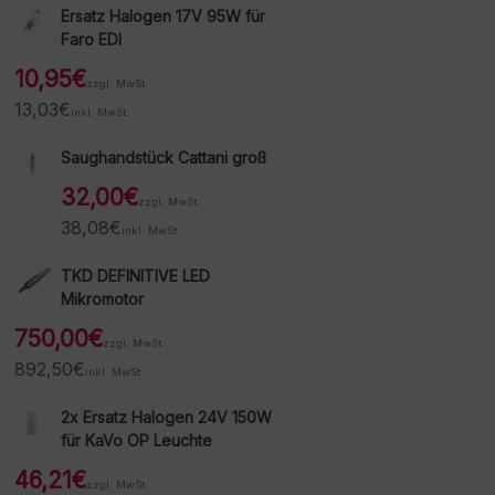
Ersatz Halogen 17V 95W für
Faro EDI
10,95
€
zzgl. MwSt.
13,03
€
inkl. MwSt.
Saughandstück Cattani groß
32,00
€
zzgl. MwSt.
38,08
€
inkl. MwSt.
TKD DEFINITIVE LED
Mikromotor
750,00
€
zzgl. MwSt.
892,50
€
inkl. MwSt.
2x Ersatz Halogen 24V 150W
für KaVo OP Leuchte
46,21
€
zzgl. MwSt.