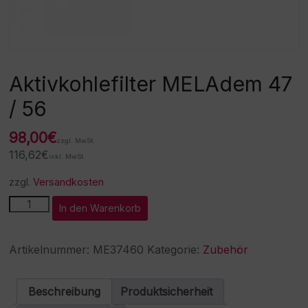
Aktivkohlefilter MELAdem 47
/ 56
98,00
€
zzgl. MwSt.
116,62
€
inkl. MwSt.
zzgl.
Versandkosten
Aktivkohlefilter
A
In den Warenkorb
MELAdem
l
47
t
/
e
Artikelnummer:
ME37460
Kategorie:
Zubehör
56
r
Menge
n
a
Beschreibung
Produktsicherheit
t