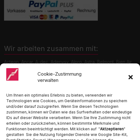
Wir arbeiten zusammen mit:
Acteon, Ancar, A-dec, Adenysy, Alpro, Astra, Belmont, Bien Air,
Cattani, Chirana, DCI, Dürr, ETI, Euronda, Faro, Gcomm, KaVo,
Medentex, Melag, Midmark, Metasys, MK-Dent, NSK, Ophardt
Cookie-Zustimmung
Hygiene, Ritter, Satelec, Scican, TKD, Velopex, u.v.m
verwalten
Nutzen Sie für Anfragen unser Kontaktformular.
Um Ihnen ein optimales Erlebnis zu bieten, verwenden wir
Technologien wie Cookies, um Geräteinformationen zu speichern
und/oder darauf zuzugreifen. Wenn Sie diesen Technologien
zustimmen, können wir Daten wie das Surfverhalten oder eindeutige
IDs auf dieser Website verarbeiten. Wenn Sie Ihre Zustimmung nicht
erteilen oder zurückziehen, können bestimmte Merkmale und
Funktionen beeinträchtigt werden. Mit klicken auf "
Aktzeptieren
"
Ambident GmbH
gestatten Sie die Nutzung folgender Dienste wie Google Site-Kit,