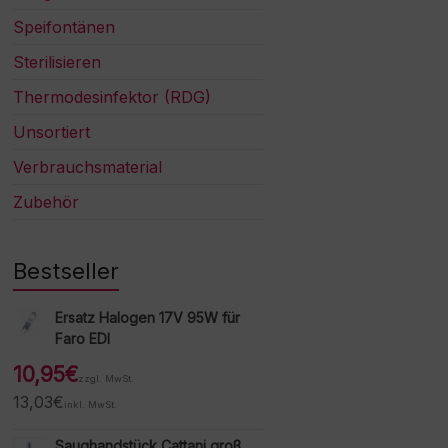
Speifontänen
Sterilisieren
Thermodesinfektor (RDG)
Unsortiert
Verbrauchsmaterial
Zubehör
Bestseller
Ersatz Halogen 17V 95W für
Faro EDI
10,95
€
zzgl. MwSt.
13,03
€
inkl. MwSt.
Saughandstück Cattani groß