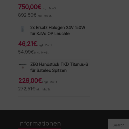
750,00
€
zzgl. MwSt.
892,50
€
inkl. MwSt.
2x Ersatz Halogen 24V 150W
für KaVo OP Leuchte
46,21
€
zzgl. MwSt.
54,99
€
inkl. MwSt.
ZEG Handstück TKD Titanus-S
für Satelec Spitzen
229,00
€
zzgl. MwSt.
272,51
€
inkl. MwSt.
Informationen