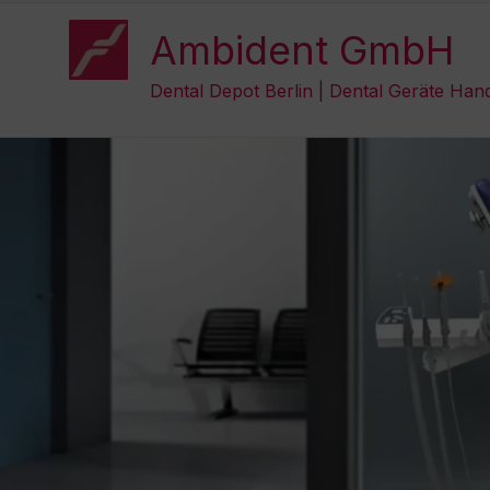
Zum
Inhalt
Ambident GmbH
springen
Dental Depot Berlin | Dental Geräte Han