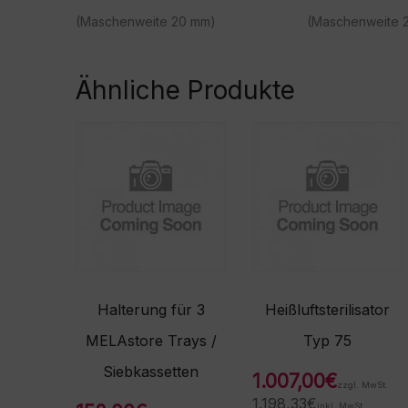
(Maschenweite 20 mm)
(Maschenweite 
Ähnliche Produkte
Halterung für 3
Heißluftsterilisator
MELAstore Trays /
Typ 75
Siebkassetten
1.007,00
€
zzgl. MwSt.
1.198,33
€
inkl. MwSt.