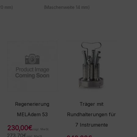
20 mm)
(Maschenweite 14 mm)
Regenerierung
Träger mit
MELAdem 53
Rundhalterungen für
7 Instrumente
230,00
€
zzgl. MwSt.
273,70
€
inkl. MwSt.