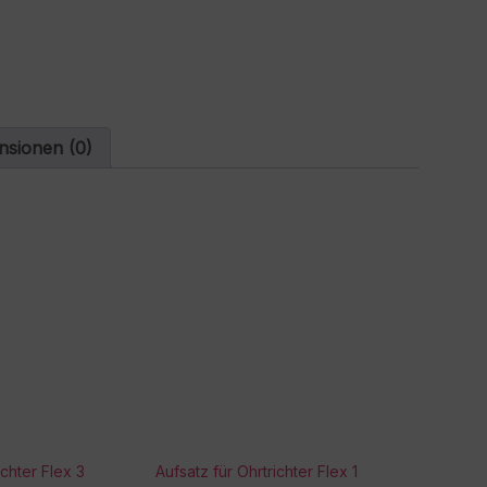
a
t
i
v
e
:
nsionen (0)
ichter Flex 3
Aufsatz für Ohrtrichter Flex 1