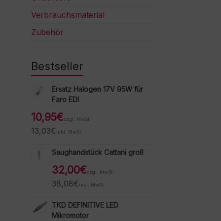
Verbrauchsmaterial
Zubehör
Bestseller
Ersatz Halogen 17V 95W für
Faro EDI
10,95
€
zzgl. MwSt.
13,03
€
inkl. MwSt.
Saughandstück Cattani groß
32,00
€
zzgl. MwSt.
38,08
€
inkl. MwSt.
TKD DEFINITIVE LED
Mikromotor