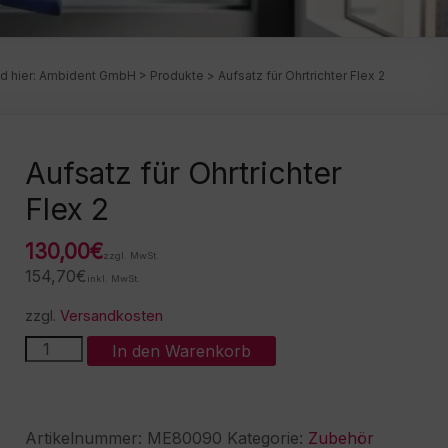
d hier:
Ambident GmbH
>
Produkte
>
Aufsatz für Ohrtrichter Flex 2
Aufsatz für Ohrtrichter
Flex 2
130,00
€
zzgl. MwSt.
154,70
€
inkl. MwSt.
zzgl.
Versandkosten
Aufsatz
A
In den Warenkorb
für
l
Ohrtrichter
t
Flex
e
2
r
Artikelnummer:
ME80090
Kategorie:
Zubehör
Menge
n