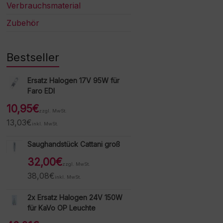
Verbrauchsmaterial
Zubehör
Bestseller
Ersatz Halogen 17V 95W für
Faro EDI
10,95
€
zzgl. MwSt.
13,03
€
inkl. MwSt.
Saughandstück Cattani groß
32,00
€
zzgl. MwSt.
38,08
€
inkl. MwSt.
2x Ersatz Halogen 24V 150W
für KaVo OP Leuchte