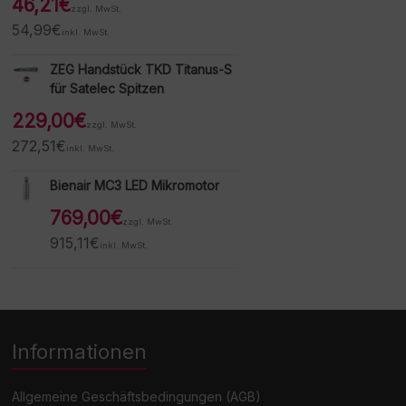
46,21
€
zzgl. MwSt.
54,99
€
inkl. MwSt.
ZEG Handstück TKD Titanus-S
für Satelec Spitzen
229,00
€
zzgl. MwSt.
272,51
€
inkl. MwSt.
Bienair MC3 LED Mikromotor
769,00
€
zzgl. MwSt.
915,11
€
inkl. MwSt.
Informationen
Allgemeine Geschäftsbedingungen (AGB)