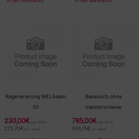
In den Warenkorb
In den Warenkorb
Regenerierung MELAdem
Basiskorb ohne
53
Injektorschiene
230,00
€
785,00
€
zzgl. MwSt.
zzgl. MwSt.
273,70
€
934,15
€
inkl. MwSt.
inkl. MwSt.