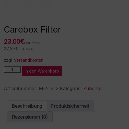
Carebox Filter
23,00
€
zzgl. MwSt.
27,37
€
inkl. MwSt.
zzgl.
Versandkosten
Carebox
A
In den Warenkorb
Filter
l
Menge
t
e
Artikelnummer:
ME21412
Kategorie:
Zubehör
r
n
a
Beschreibung
Produktsicherheit
t
i
Rezensionen (0)
v
e