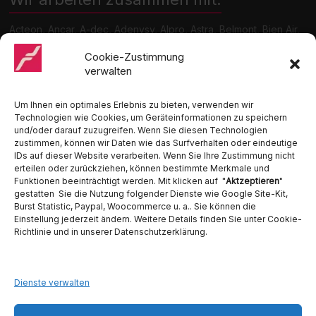
Acteon, Ancar, A-dec, Adenysy, Alpro, Astra, Belmont, Bien Air,
Cattani, Chirana, DCI, Dürr, ETI, Euronda, Faro, Gcomm, KaVo,
Medentex, Melag, Midmark, Metasys, MK-Dent, NSK, Ophardt
Cookie-Zustimmung
Hygiene, Ritter, Satelec, Scican, TKD, Velopex, u.v.m
verwalten
Nutzen Sie für Anfragen unser Kontaktformular.
Um Ihnen ein optimales Erlebnis zu bieten, verwenden wir
Technologien wie Cookies, um Geräteinformationen zu speichern
und/oder darauf zuzugreifen. Wenn Sie diesen Technologien
zustimmen, können wir Daten wie das Surfverhalten oder eindeutige
IDs auf dieser Website verarbeiten. Wenn Sie Ihre Zustimmung nicht
erteilen oder zurückziehen, können bestimmte Merkmale und
Funktionen beeinträchtigt werden. Mit klicken auf "
Aktzeptieren
"
Ambident GmbH
gestatten Sie die Nutzung folgender Dienste wie Google Site-Kit,
Burst Statistic, Paypal, Woocommerce u. a.. Sie können die
Einstellung jederzeit ändern. Weitere Details finden Sie unter Cookie-
Dental Geräte Handel und Service
Richtlinie und in unserer Datenschutzerklärung.
Neumannstraße 3B
13189 Berlin
Tel. 030 442 28 81
Fax.: 030 54 83 72 85
Dienste verwalten
E-Mail: info@ambident.de