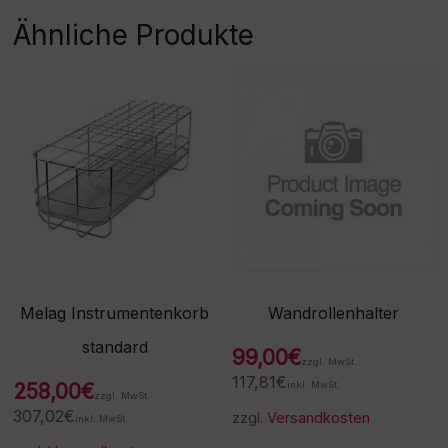
Ähnliche Produkte
Melag Instrumentenkorb
Wandrollenhalter
standard
99,00
€
zzgl. MwSt.
117,81
€
258,00
€
inkl. MwSt.
zzgl. MwSt.
307,02
€
zzgl.
Versandkosten
inkl. MwSt.