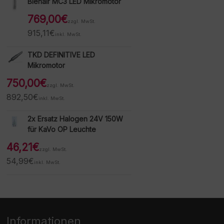
Bienair MC3 LED Mikromotor
769,00
€
zzgl. MwSt.
915,11
€
inkl. MwSt.
TKD DEFINITIVE LED
Mikromotor
750,00
€
zzgl. MwSt.
892,50
€
inkl. MwSt.
2x Ersatz Halogen 24V 150W
für KaVo OP Leuchte
46,21
€
zzgl. MwSt.
54,99
€
inkl. MwSt.
Informationen