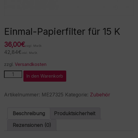
Einmal-Papierfilter für 15 K
36,00
€
zzgl. MwSt.
42,84
€
inkl. MwSt.
zzgl.
Versandkosten
Einmal-
A
In den Warenkorb
Papierfilter
l
für
t
15
e
Artikelnummer:
ME27325
Kategorie:
Zubehör
K
r
Menge
n
a
Beschreibung
Produktsicherheit
t
i
Rezensionen (0)
v
e