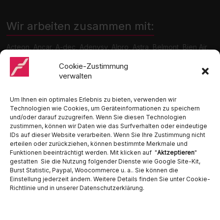
Wir arbeiten zusammen mit:
Acteon, Ancar, A-dec, Adenysy, Alpro, Astra, Belmont, Bien Air,
Cattani, Chirana, DCI, Dürr, ETI, Euronda, Faro, Gcomm, KaVo,
Medentex, Melag, Midmark, Metasys, MK-Dent, NSK, Ophardt
Cookie-Zustimmung
Hygiene, Ritter, Satelec, Scican, TKD, Velopex, u.v.m
verwalten
Nutzen Sie für Anfragen unser Kontaktformular.
Um Ihnen ein optimales Erlebnis zu bieten, verwenden wir
Technologien wie Cookies, um Geräteinformationen zu speichern
und/oder darauf zuzugreifen. Wenn Sie diesen Technologien
zustimmen, können wir Daten wie das Surfverhalten oder eindeutige
IDs auf dieser Website verarbeiten. Wenn Sie Ihre Zustimmung nicht
erteilen oder zurückziehen, können bestimmte Merkmale und
Funktionen beeinträchtigt werden. Mit klicken auf "
Aktzeptieren
"
Ambident GmbH
gestatten Sie die Nutzung folgender Dienste wie Google Site-Kit,
Burst Statistic, Paypal, Woocommerce u. a.. Sie können die
Einstellung jederzeit ändern. Weitere Details finden Sie unter Cookie-
Dental Geräte Handel und Service
Richtlinie und in unserer Datenschutzerklärung.
Neumannstraße 3B
13189 Berlin
Tel. 030 442 28 81