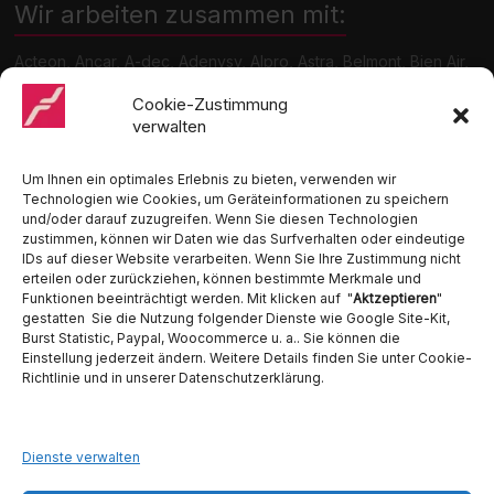
Wir arbeiten zusammen mit:
Acteon, Ancar, A-dec, Adenysy, Alpro, Astra, Belmont, Bien Air,
Cattani, Chirana, DCI, Dürr, ETI, Euronda, Faro, Gcomm, KaVo,
Medentex, Melag, Midmark, Metasys, MK-Dent, NSK, Ophardt
Cookie-Zustimmung
Hygiene, Ritter, Satelec, Scican, TKD, Velopex, u.v.m
verwalten
Nutzen Sie für Anfragen unser Kontaktformular.
Um Ihnen ein optimales Erlebnis zu bieten, verwenden wir
Technologien wie Cookies, um Geräteinformationen zu speichern
und/oder darauf zuzugreifen. Wenn Sie diesen Technologien
zustimmen, können wir Daten wie das Surfverhalten oder eindeutige
IDs auf dieser Website verarbeiten. Wenn Sie Ihre Zustimmung nicht
erteilen oder zurückziehen, können bestimmte Merkmale und
Funktionen beeinträchtigt werden. Mit klicken auf "
Aktzeptieren
"
Ambident GmbH
gestatten Sie die Nutzung folgender Dienste wie Google Site-Kit,
Burst Statistic, Paypal, Woocommerce u. a.. Sie können die
Einstellung jederzeit ändern. Weitere Details finden Sie unter Cookie-
Dental Geräte Handel und Service
Richtlinie und in unserer Datenschutzerklärung.
Neumannstraße 3B
13189 Berlin
Tel. 030 442 28 81
Fax.: 030 54 83 72 85
Dienste verwalten
E-Mail: info@ambident.de