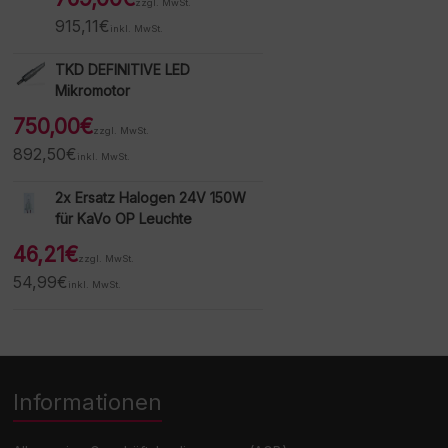
zzgl. MwSt.
915,11
€
inkl. MwSt.
TKD DEFINITIVE LED
Mikromotor
750,00
€
zzgl. MwSt.
892,50
€
inkl. MwSt.
2x Ersatz Halogen 24V 150W
für KaVo OP Leuchte
46,21
€
zzgl. MwSt.
54,99
€
inkl. MwSt.
Informationen