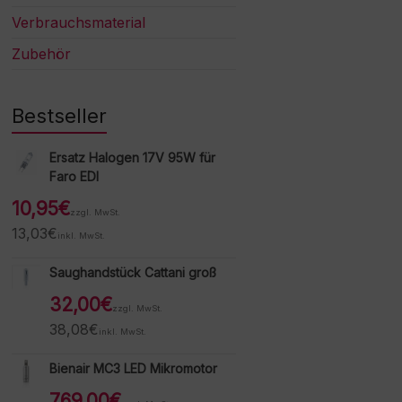
Verbrauchsmaterial
Zubehör
Bestseller
Ersatz Halogen 17V 95W für
Faro EDI
10,95
€
zzgl. MwSt.
13,03
€
inkl. MwSt.
Saughandstück Cattani groß
32,00
€
zzgl. MwSt.
38,08
€
inkl. MwSt.
Bienair MC3 LED Mikromotor
769,00
€