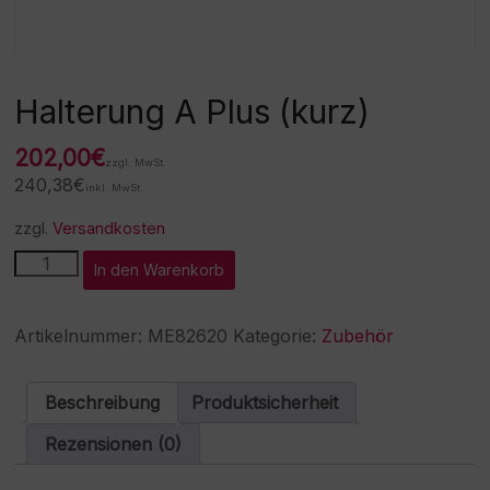
Halterung A Plus (kurz)
202,00
€
zzgl. MwSt.
240,38
€
inkl. MwSt.
zzgl.
Versandkosten
Halterung
A
In den Warenkorb
A
l
Plus
t
(kurz)
e
Artikelnummer:
ME82620
Kategorie:
Zubehör
Menge
r
n
a
Beschreibung
Produktsicherheit
t
i
Rezensionen (0)
v
e