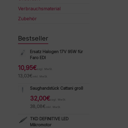
Verbrauchsmaterial
Zubehör
Bestseller
Ersatz Halogen 17V 95W für
Faro EDI
10,95
€
zzgl. MwSt.
13,03
€
inkl. MwSt.
Saughandstück Cattani groß
32,00
€
zzgl. MwSt.
38,08
€
inkl. MwSt.
TKD DEFINITIVE LED
Mikromotor