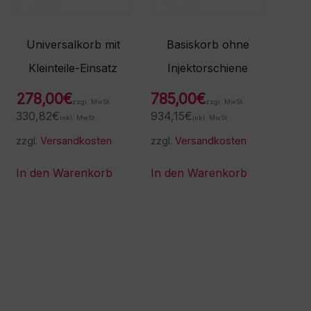
Universalkorb mit
Basiskorb ohne
Kleinteile-Einsatz
Injektorschiene
278,00
€
785,00
€
zzgl. MwSt.
zzgl. MwSt.
330,82
€
934,15
€
inkl. MwSt.
inkl. MwSt.
zzgl.
Versandkosten
zzgl.
Versandkosten
In den Warenkorb
In den Warenkorb