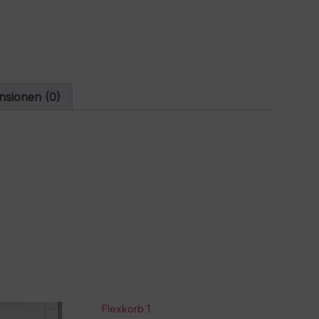
t
i
v
e
:
nsionen (0)
Flexkorb 1