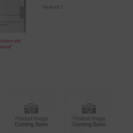
Flexkorb 1
lution inkl.
ental”