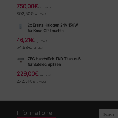
750,00
€
zzgl. MwSt.
892,50
€
inkl. MwSt.
2x Ersatz Halogen 24V 150W
für KaVo OP Leuchte
46,21
€
zzgl. MwSt.
54,99
€
inkl. MwSt.
ZEG Handstück TKD Titanus-S
für Satelec Spitzen
229,00
€
zzgl. MwSt.
272,51
€
inkl. MwSt.
Informationen