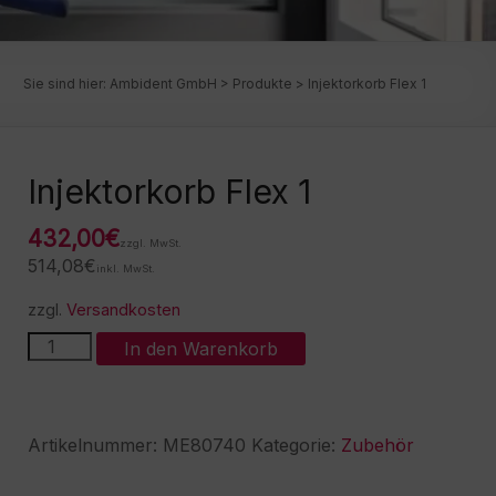
Sie sind hier:
Ambident GmbH
>
Produkte
>
Injektorkorb Flex 1
Injektorkorb Flex 1
432,00
€
zzgl. MwSt.
514,08
€
inkl. MwSt.
zzgl.
Versandkosten
Injektorkorb
A
In den Warenkorb
Flex
l
1
t
Menge
e
r
Artikelnummer:
ME80740
Kategorie:
Zubehör
n
a