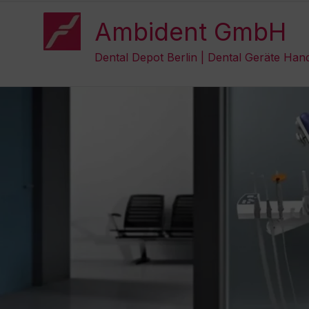
Zum
Inhalt
Ambident GmbH
springen
Dental Depot Berlin | Dental Geräte Han