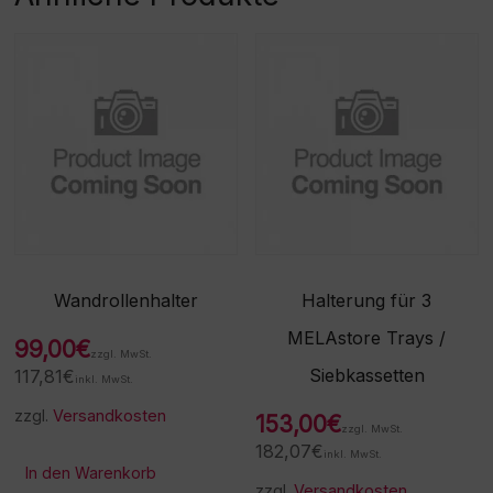
Wandrollenhalter
Halterung für 3
MELAstore Trays /
99,00
€
zzgl. MwSt.
Siebkassetten
117,81
€
inkl. MwSt.
zzgl.
Versandkosten
153,00
€
zzgl. MwSt.
182,07
€
inkl. MwSt.
In den Warenkorb
zzgl.
Versandkosten