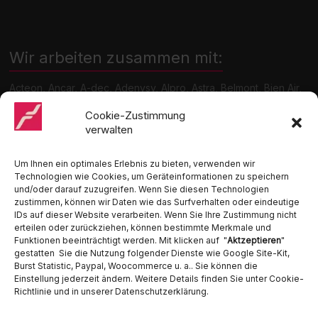
Wir arbeiten zusammen mit:
Acteon, Ancar, A-dec, Adenysy, Alpro, Astra, Belmont, Bien Air,
Cattani, Chirana, DCI, Dürr, ETI, Euronda, Faro, Gcomm, KaVo,
Medentex, Melag, Midmark, Metasys, MK-Dent, NSK, Ophardt
Cookie-Zustimmung
Hygiene, Ritter, Satelec, Scican, TKD, Velopex, u.v.m
verwalten
Nutzen Sie für Anfragen unser Kontaktformular.
Um Ihnen ein optimales Erlebnis zu bieten, verwenden wir
Technologien wie Cookies, um Geräteinformationen zu speichern
und/oder darauf zuzugreifen. Wenn Sie diesen Technologien
zustimmen, können wir Daten wie das Surfverhalten oder eindeutige
IDs auf dieser Website verarbeiten. Wenn Sie Ihre Zustimmung nicht
erteilen oder zurückziehen, können bestimmte Merkmale und
Funktionen beeinträchtigt werden. Mit klicken auf "
Aktzeptieren
"
Ambident GmbH
gestatten Sie die Nutzung folgender Dienste wie Google Site-Kit,
Burst Statistic, Paypal, Woocommerce u. a.. Sie können die
Einstellung jederzeit ändern. Weitere Details finden Sie unter Cookie-
Dental Geräte Handel und Service
Richtlinie und in unserer Datenschutzerklärung.
Neumannstraße 3B
13189 Berlin