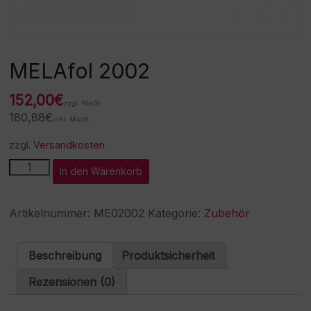
MELAfol 2002
152,00
€
zzgl. MwSt.
180,88
€
inkl. MwSt.
zzgl.
Versandkosten
MELAfol
A
In den Warenkorb
2002
l
Menge
t
e
Artikelnummer:
ME02002
Kategorie:
Zubehör
r
n
a
Beschreibung
Produktsicherheit
t
i
Rezensionen (0)
v
e