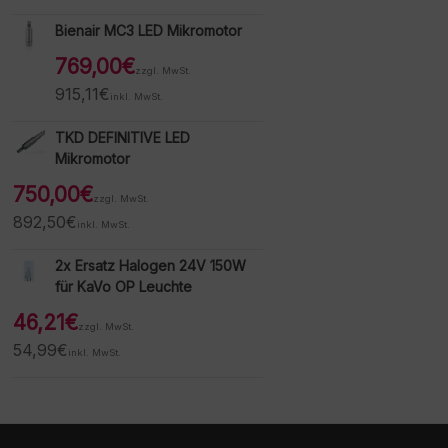
Bienair MC3 LED Mikromotor
769,00
€
zzgl. MwSt.
915,11
€
inkl. MwSt.
TKD DEFINITIVE LED
Mikromotor
750,00
€
zzgl. MwSt.
892,50
€
inkl. MwSt.
2x Ersatz Halogen 24V 150W
für KaVo OP Leuchte
46,21
€
zzgl. MwSt.
54,99
€
inkl. MwSt.