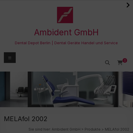
Zum
Inhalt
springen
Ambident GmbH
Dental Depot Berlin | Dental Geräte Handel und Service
Menü
0
MELAfol 2002
Sie sind hier:
Ambident GmbH
>
Produkte
>
MELAfol 2002