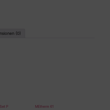
t
i
v
e
:
nsionen (0)
Set P
MEtherm 61