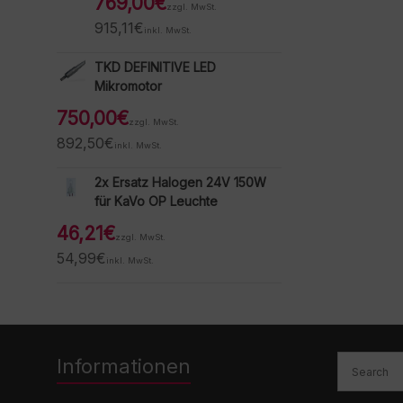
769,00
€
zzgl. MwSt.
915,11
€
inkl. MwSt.
TKD DEFINITIVE LED
Mikromotor
750,00
€
zzgl. MwSt.
892,50
€
inkl. MwSt.
2x Ersatz Halogen 24V 150W
für KaVo OP Leuchte
46,21
€
zzgl. MwSt.
54,99
€
inkl. MwSt.
Informationen