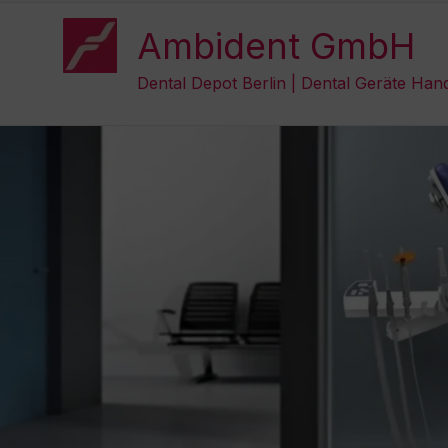
Zum
Inhalt
Ambident GmbH
springen
Dental Depot Berlin | Dental Geräte Han