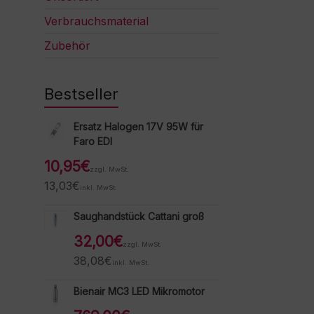
Verbrauchsmaterial
Zubehör
Bestseller
Ersatz Halogen 17V 95W für
Faro EDI
10,95
€
zzgl. MwSt.
13,03
€
inkl. MwSt.
Saughandstück Cattani groß
32,00
€
zzgl. MwSt.
38,08
€
inkl. MwSt.
Bienair MC3 LED Mikromotor