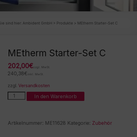
Sie sind hier:
Ambident GmbH
>
Produkte
>
MEtherm Starter-Set C
MEtherm Starter-Set C
202,00
€
zzgl. MwSt.
240,38
€
inkl. MwSt.
zzgl.
Versandkosten
MEtherm
A
In den Warenkorb
Starter-
l
Set
t
C
e
Menge
r
Artikelnummer:
ME11628
Kategorie:
Zubehör
n
a