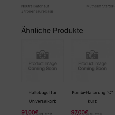
Neutralisator auf
MEtherm Starter-
Zitronensäurebasis
Ähnliche Produkte
Haltebügel für
Kombi-Halterung “C”
Universalkorb
kurz
91,00
€
97,00
€
zzgl. MwSt.
zzgl. MwSt.