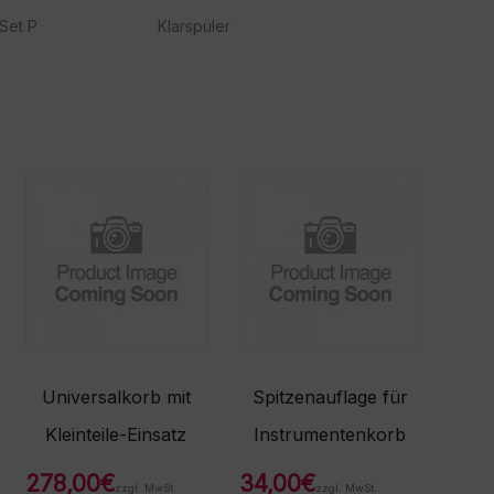
Set P
Klarspüler
Universalkorb mit
Spitzenauflage für
Kleinteile-Einsatz
Instrumentenkorb
278,00
€
34,00
€
zzgl. MwSt.
zzgl. MwSt.