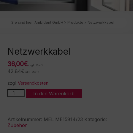
Sie sind hier:
Ambident GmbH
>
Produkte
>
Netzwerkkabel
Netzwerkkabel
36,00
€
zzgl. MwSt.
42,84
€
inkl. MwSt.
zzgl.
Versandkosten
Netzwerkkabel
A
In den Warenkorb
Menge
l
t
e
r
Artikelnummer:
MEL ME15814/23
Kategorie:
n
Zubehör
a