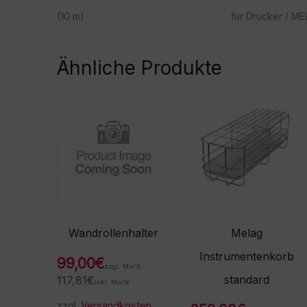
(10 m)
für Drucker / ME
Ähnliche Produkte
Wandrollenhalter
Melag
Instrumentenkorb
99,00
€
zzgl. MwSt.
standard
117,81
€
inkl. MwSt.
zzgl.
Versandkosten