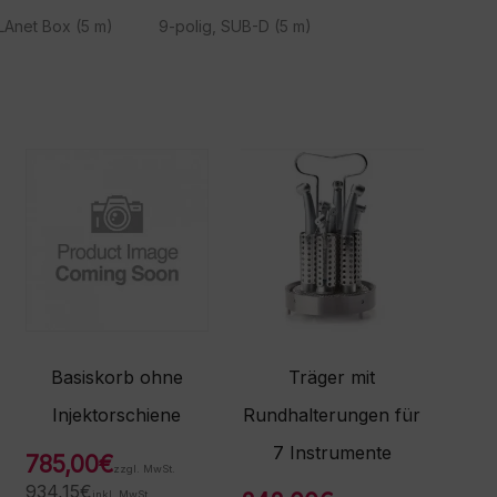
LAnet Box (5 m)
9-polig, SUB-D (5 m)
Basiskorb ohne
Träger mit
Injektorschiene
Rundhalterungen für
7 Instrumente
785,00
€
zzgl. MwSt.
934,15
€
inkl. MwSt.