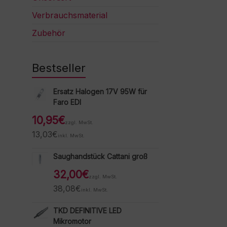
Verbrauchsmaterial
Zubehör
Bestseller
Ersatz Halogen 17V 95W für
Faro EDI
10,95
€
zzgl. MwSt.
13,03
€
inkl. MwSt.
Saughandstück Cattani groß
32,00
€
zzgl. MwSt.
38,08
€
inkl. MwSt.
TKD DEFINITIVE LED
Mikromotor