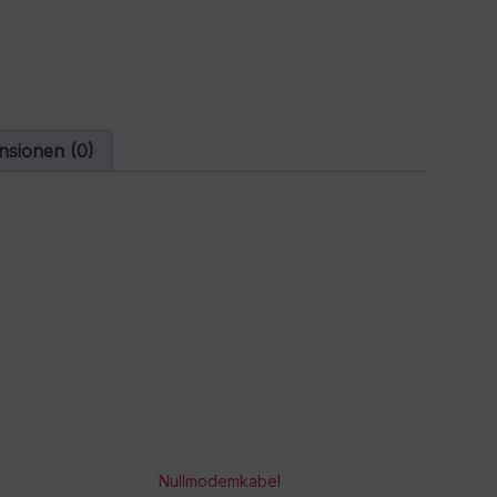
t
i
v
e
:
nsionen (0)
Nullmodemkabel