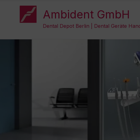
Zum
Inhalt
Ambident GmbH
springen
Dental Depot Berlin | Dental Geräte Han