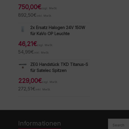
750,00
€
zzgl. MwSt.
892,50
€
inkl. MwSt.
2x Ersatz Halogen 24V 150W
für KaVo OP Leuchte
46,21
€
zzgl. MwSt.
54,99
€
inkl. MwSt.
ZEG Handstück TKD Titanus-S
für Satelec Spitzen
229,00
€
zzgl. MwSt.
272,51
€
inkl. MwSt.
Informationen