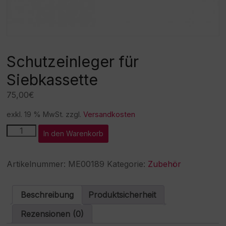
Schutzeinleger für
Siebkassette
75,00
€
exkl. 19 % MwSt.
zzgl.
Versandkosten
Schutzeinleger
A
In den Warenkorb
für
l
Siebkassette
t
Menge
e
Artikelnummer:
ME00189
Kategorie:
Zubehör
r
n
a
Beschreibung
Produktsicherheit
t
i
Rezensionen (0)
v