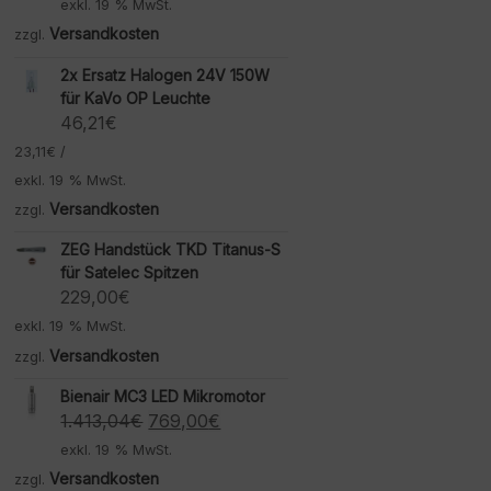
exkl. 19 % MwSt.
Versandkosten
zzgl.
2x Ersatz Halogen 24V 150W
für KaVo OP Leuchte
46,21
€
23,11
€
/
exkl. 19 % MwSt.
Versandkosten
zzgl.
ZEG Handstück TKD Titanus-S
für Satelec Spitzen
229,00
€
exkl. 19 % MwSt.
Versandkosten
zzgl.
Bienair MC3 LED Mikromotor
Ursprünglicher
Aktueller
1.413,04
€
769,00
€
Preis
Preis
exkl. 19 % MwSt.
war:
ist:
Versandkosten
zzgl.