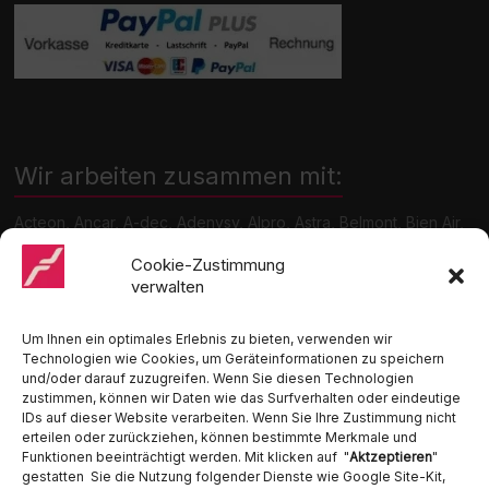
Wir arbeiten zusammen mit:
Acteon, Ancar, A-dec, Adenysy, Alpro, Astra, Belmont, Bien Air,
Cattani, Chirana, DCI, Dürr, ETI, Euronda, Faro, Gcomm, KaVo,
Medentex, Melag, Midmark, Metasys, MK-Dent, NSK, Ophardt
Cookie-Zustimmung
Hygiene, Ritter, Satelec, Scican, TKD, Velopex, u.v.m
verwalten
Nutzen Sie für Anfragen unser Kontaktformular.
Um Ihnen ein optimales Erlebnis zu bieten, verwenden wir
Technologien wie Cookies, um Geräteinformationen zu speichern
und/oder darauf zuzugreifen. Wenn Sie diesen Technologien
zustimmen, können wir Daten wie das Surfverhalten oder eindeutige
IDs auf dieser Website verarbeiten. Wenn Sie Ihre Zustimmung nicht
erteilen oder zurückziehen, können bestimmte Merkmale und
Funktionen beeinträchtigt werden. Mit klicken auf "
Aktzeptieren
"
Ambident GmbH
gestatten Sie die Nutzung folgender Dienste wie Google Site-Kit,