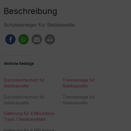
e
:
Beschreibung
Schutzeinleger für Siebkassette
Ähnliche Beiträge
Durchstechschutz für
Trenneinlage für
Siebkassette
Siebkassette
Durchstechschutz für
Trenneinlage für
Siebkassette
Siebkassette
Halterung für 4 MELAstore
Trays / Siebkassetten
Halterung für 4 MELAstore