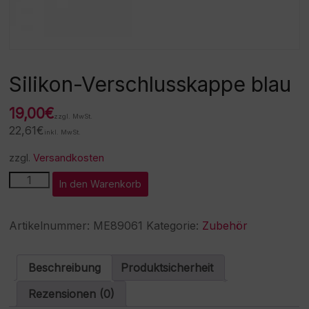
Silikon-Verschlusskappe blau
19,00
€
zzgl. MwSt.
22,61
€
inkl. MwSt.
zzgl.
Versandkosten
Silikon-
A
In den Warenkorb
Verschlusskappe
l
blau
t
Menge
e
Artikelnummer:
ME89061
Kategorie:
Zubehör
r
n
a
Beschreibung
Produktsicherheit
t
i
Rezensionen (0)
v