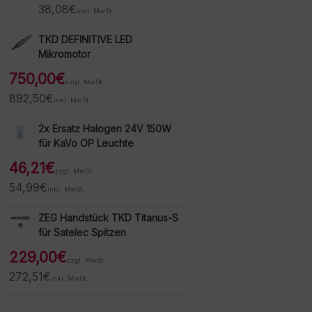
38,08
€
inkl. MwSt.
TKD DEFINITIVE LED
Mikromotor
750,00
€
zzgl. MwSt.
892,50
€
inkl. MwSt.
2x Ersatz Halogen 24V 150W
für KaVo OP Leuchte
46,21
€
zzgl. MwSt.
54,99
€
inkl. MwSt.
ZEG Handstück TKD Titanus-S
für Satelec Spitzen
229,00
€
zzgl. MwSt.
272,51
€
inkl. MwSt.