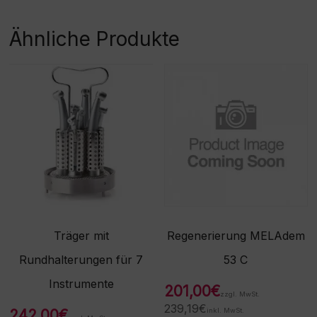
Ähnliche Produkte
Träger mit
Regenerierung MELAdem
Rundhalterungen für 7
53 C
Instrumente
201,00
€
zzgl. MwSt.
239,19
€
242,00
€
inkl. MwSt.