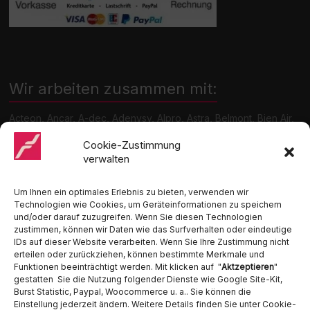
Wir arbeiten zusammen mit:
Acteon, Ancar, A-dec, Adenysy, Alpro, Astra, Belmont, Bien Air,
Cattani, Chirana, DCI, Dürr, ETI, Euronda, Faro, Gcomm, KaVo,
Medentex, Melag, Midmark, Metasys, MK-Dent, NSK, Ophardt
Cookie-Zustimmung
Hygiene, Ritter, Satelec, Scican, TKD, Velopex, u.v.m
verwalten
Nutzen Sie für Anfragen unser Kontaktformular.
Um Ihnen ein optimales Erlebnis zu bieten, verwenden wir
Technologien wie Cookies, um Geräteinformationen zu speichern
und/oder darauf zuzugreifen. Wenn Sie diesen Technologien
zustimmen, können wir Daten wie das Surfverhalten oder eindeutige
IDs auf dieser Website verarbeiten. Wenn Sie Ihre Zustimmung nicht
erteilen oder zurückziehen, können bestimmte Merkmale und
Funktionen beeinträchtigt werden. Mit klicken auf "
Aktzeptieren
"
Ambident GmbH
gestatten Sie die Nutzung folgender Dienste wie Google Site-Kit,
Burst Statistic, Paypal, Woocommerce u. a.. Sie können die
Einstellung jederzeit ändern. Weitere Details finden Sie unter Cookie-
Dental Geräte Handel und Service