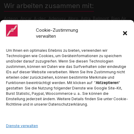
Wir arbeiten zusammen mit:
Acteon, Ancar, A-dec, Adenysy, Alpro, Astra, Belmont, Bien Air,
Cattani, Chirana, DCI, Dürr, ETI, Euronda, Faro, Gcomm, KaVo,
Medentex, Melag, Midmark, Metasys, MK-Dent, NSK, Ophardt
Cookie-Zustimmung
Hygiene, Ritter, Satelec, Scican, TKD, Velopex, u.v.m
verwalten
Nutzen Sie für Anfragen unser Kontaktformular.
Um Ihnen ein optimales Erlebnis zu bieten, verwenden wir
Technologien wie Cookies, um Geräteinformationen zu speichern
und/oder darauf zuzugreifen. Wenn Sie diesen Technologien
zustimmen, können wir Daten wie das Surfverhalten oder eindeutige
IDs auf dieser Website verarbeiten. Wenn Sie Ihre Zustimmung nicht
erteilen oder zurückziehen, können bestimmte Merkmale und
Funktionen beeinträchtigt werden. Mit klicken auf "
Aktzeptieren
"
Ambident GmbH
gestatten Sie die Nutzung folgender Dienste wie Google Site-Kit,
Burst Statistic, Paypal, Woocommerce u. a.. Sie können die
Einstellung jederzeit ändern. Weitere Details finden Sie unter Cookie-
Dental Geräte Handel und Service
Richtlinie und in unserer Datenschutzerklärung.
Neumannstraße 3B
13189 Berlin
Tel. 030 442 28 81
Fax.: 030 54 83 72 85
Dienste verwalten
E-Mail: info@ambident.de