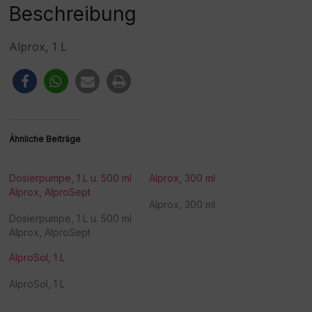
:
Beschreibung
Alprox, 1 L
Ähnliche Beiträge
Dosierpumpe, 1 L u. 500 ml
Alprox, 300 ml
Alprox, AlproSept
Alprox, 300 ml
Dosierpumpe, 1 L u. 500 ml
Alprox, AlproSept
AlproSol, 1 L
AlproSol, 1 L