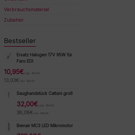
Verbrauchsmaterial
Zubehör
Bestseller
Ersatz Halogen 17V 95W für
Faro EDI
10,95
€
zzgl. MwSt.
13,03
€
inkl. MwSt.
Saughandstück Cattani groß
32,00
€
zzgl. MwSt.
38,08
€
inkl. MwSt.
Bienair MC3 LED Mikromotor