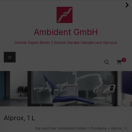
Zum
Inhalt
springen
Ambident GmbH
Dental Depot Berlin | Dental Geräte Handel und Service
Menü
0
Alprox, 1 L
Sie sind hier:
Ambident GmbH
>
Produkte
>
Alprox, 1 L