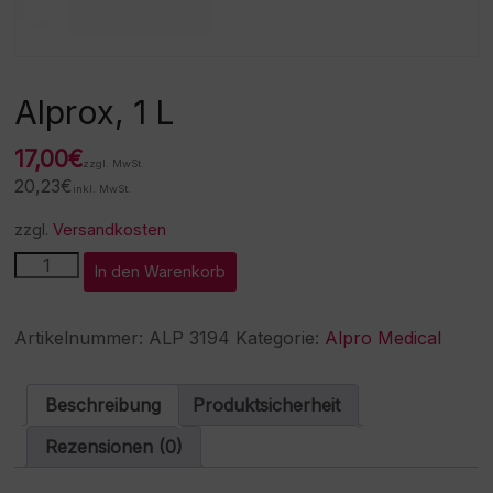
Alprox, 1 L
17,00
€
zzgl. MwSt.
20,23
€
inkl. MwSt.
zzgl.
Versandkosten
Alprox,
A
In den Warenkorb
1
l
L
t
Menge
e
Artikelnummer:
ALP 3194
Kategorie:
Alpro Medical
r
n
a
Beschreibung
Produktsicherheit
t
i
Rezensionen (0)
v
e