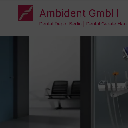
Zum
Inhalt
Ambident GmbH
springen
Dental Depot Berlin | Dental Geräte Han