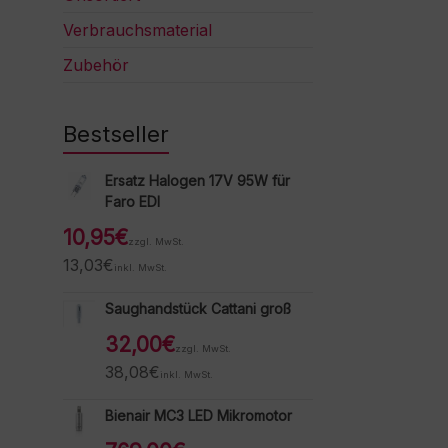
Verbrauchsmaterial
Zubehör
Bestseller
Ersatz Halogen 17V 95W für
Faro EDI
10,95
€
zzgl. MwSt.
13,03
€
inkl. MwSt.
Saughandstück Cattani groß
32,00
€
zzgl. MwSt.
38,08
€
inkl. MwSt.
Bienair MC3 LED Mikromotor