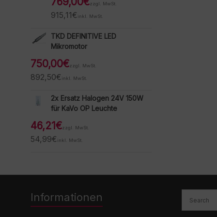
769,00
€
zzgl. MwSt.
915,11
€
inkl. MwSt.
TKD DEFINITIVE LED
Mikromotor
750,00
€
zzgl. MwSt.
892,50
€
inkl. MwSt.
2x Ersatz Halogen 24V 150W
für KaVo OP Leuchte
46,21
€
zzgl. MwSt.
54,99
€
inkl. MwSt.
Informationen