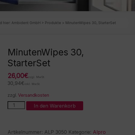
d hier:
Ambident GmbH
>
Produkte
>
MinutenWipes 30, StarterSet
MinutenWipes 30,
StarterSet
26,00
€
zzgl. MwSt.
30,94
€
inkl. MwSt.
zzgl.
Versandkosten
MinutenWipes
A
In den Warenkorb
30,
l
StarterSet
t
Menge
e
r
Artikelnummer:
ALP 3050
Kategorie:
Alpro
n