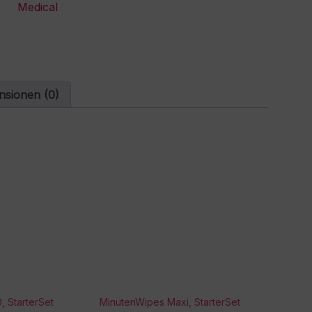
Medical
a
t
i
v
e
:
nsionen (0)
, StarterSet
MinutenWipes Maxi, StarterSet