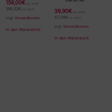
StarterSet
158,00
€
zzgl. MwSt.
188,02
€
inkl. MwSt.
39,90
€
zzgl. MwSt.
47,48
€
zzgl.
Versandkosten
inkl. MwSt.
zzgl.
Versandkosten
In den Warenkorb
In den Warenkorb