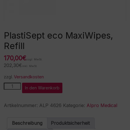
PlastiSept eco MaxiWipes,
Refill
170,00
€
zzgl. MwSt.
202,30
€
inkl. MwSt.
zzgl.
Versandkosten
PlastiSept
A
In den Warenkorb
eco
l
MaxiWipes,
t
Refill
e
Artikelnummer:
ALP 4626
Kategorie:
Alpro Medical
Menge
r
n
a
Beschreibung
Produktsicherheit
t