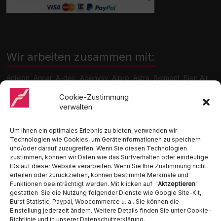
Wir arbeiten zusammen mit:
Acteon, Ancar, A-dec, Adenysy, Alpro, Astra, Belmont, Bien Air,
Cattani, Chirana, DCI, Dürr, ETI, Euronda, Faro, Gcomm, KaVo,
Medentex, Melag, Midmark, Metasys, MK-Dent, NSK, Ophardt
Cookie-Zustimmung
Hygiene, Ritter, Satelec, Scican, TKD, Velopex, u.v.m
verwalten
Nutzen Sie für Anfragen unser Kontaktformular.
Um Ihnen ein optimales Erlebnis zu bieten, verwenden wir
Technologien wie Cookies, um Geräteinformationen zu speichern
und/oder darauf zuzugreifen. Wenn Sie diesen Technologien
zustimmen, können wir Daten wie das Surfverhalten oder eindeutige
IDs auf dieser Website verarbeiten. Wenn Sie Ihre Zustimmung nicht
erteilen oder zurückziehen, können bestimmte Merkmale und
Funktionen beeinträchtigt werden. Mit klicken auf "
Aktzeptieren
"
Ambident GmbH
gestatten Sie die Nutzung folgender Dienste wie Google Site-Kit,
Burst Statistic, Paypal, Woocommerce u. a.. Sie können die
Einstellung jederzeit ändern. Weitere Details finden Sie unter Cookie-
Dental Geräte Handel und Service
Richtlinie und in unserer Datenschutzerklärung.
Neumannstraße 3B