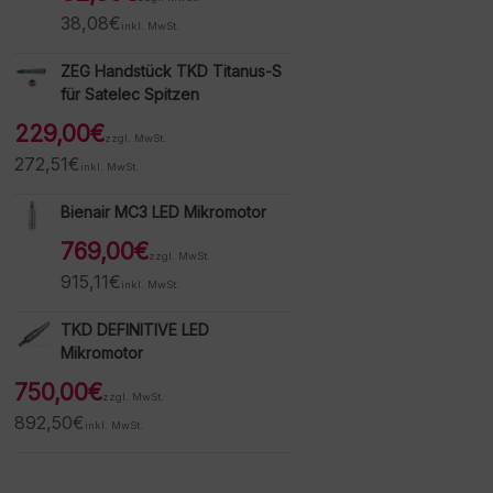
38,08
€
inkl. MwSt.
ZEG Handstück TKD Titanus-S
für Satelec Spitzen
229,00
€
zzgl. MwSt.
272,51
€
inkl. MwSt.
Bienair MC3 LED Mikromotor
769,00
€
zzgl. MwSt.
915,11
€
inkl. MwSt.
TKD DEFINITIVE LED
Mikromotor
750,00
€
zzgl. MwSt.
892,50
€
inkl. MwSt.