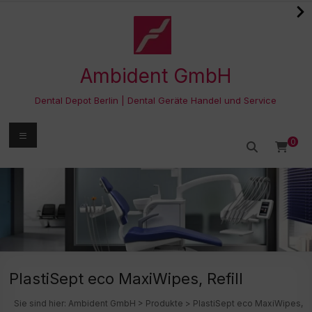
Zum
Inhalt
springen
Ambident GmbH
Dental Depot Berlin | Dental Geräte Handel und Service
Menü
0
PlastiSept eco MaxiWipes, Refill
Sie sind hier:
Ambident GmbH
>
Produkte
>
PlastiSept eco MaxiWipes,