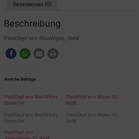
i
Rezensionen (0)
v
e
:
Beschreibung
PlastiSept eco MaxiWipes, Refill
Ähnliche Beiträge
PlastiSept eco MaxiWipes,
PlastiSept eco Wipes 30,
StarterSet
Refill
PlastiSept eco MaxiWipes,
PlastiSept eco Wipes 30,
StarterSet
Refill
PlastiSept eco
JumboWipes 30, Refill