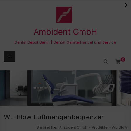
Zum
Inhalt
springen
Ambident GmbH
Dental Depot Berlin | Dental Geräte Handel und Service
Menü
0
WL-Blow Luftmengenbegrenzer
Sie sind hier:
Ambident GmbH
>
Produkte
>
WL-Blow