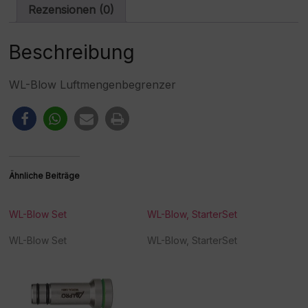
i
Rezensionen (0)
v
e
:
Beschreibung
WL-Blow Luftmengenbegrenzer
Ähnliche Beiträge
WL-Blow Set
WL-Blow, StarterSet
WL-Blow Set
WL-Blow, StarterSet