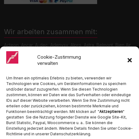
Wir arbeiten zusammen mit:
Acteon, Ancar, A-dec, Adenysy, Alpro, Astra, Belmont, Bien Air,
Cattani, Chirana, DCI, Dürr, ETI, Euronda, Faro, Gcomm, KaVo,
Medentex, Melag, Midmark, Metasys, MK-Dent, NSK, Ophardt
Cookie-Zustimmung
Hygiene, Ritter, Satelec, Scican, TKD, Velopex, u.v.m
verwalten
Nutzen Sie für Anfragen unser Kontaktformular.
Um Ihnen ein optimales Erlebnis zu bieten, verwenden wir
Technologien wie Cookies, um Geräteinformationen zu speichern
und/oder darauf zuzugreifen. Wenn Sie diesen Technologien
zustimmen, können wir Daten wie das Surfverhalten oder eindeutige
IDs auf dieser Website verarbeiten. Wenn Sie Ihre Zustimmung nicht
erteilen oder zurückziehen, können bestimmte Merkmale und
Funktionen beeinträchtigt werden. Mit klicken auf "
Aktzeptieren
"
Ambident GmbH
gestatten Sie die Nutzung folgender Dienste wie Google Site-Kit,
Burst Statistic, Paypal, Woocommerce u. a.. Sie können die
Einstellung jederzeit ändern. Weitere Details finden Sie unter Cookie-
Dental Geräte Handel und Service
Richtlinie und in unserer Datenschutzerklärung.
Neumannstraße 3B