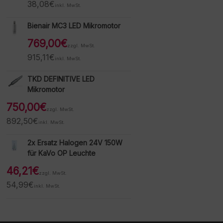
38,08
€
inkl. MwSt.
Bienair MC3 LED Mikromotor
769,00
€
zzgl. MwSt.
915,11
€
inkl. MwSt.
TKD DEFINITIVE LED
Mikromotor
750,00
€
zzgl. MwSt.
892,50
€
inkl. MwSt.
2x Ersatz Halogen 24V 150W
für KaVo OP Leuchte
46,21
€
zzgl. MwSt.
54,99
€
inkl. MwSt.