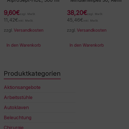
AlproSept-HDE, 500 ml
MinutenWipes 30, Refill
9,60
€
38,20
€
zzgl. MwSt.
zzgl. MwSt.
11,42
€
45,46
€
inkl. MwSt.
inkl. MwSt.
zzgl.
Versandkosten
zzgl.
Versandkosten
In den Warenkorb
In den Warenkorb
Produktkategorien
Aktionsangebote
Arbeitsstühle
Autoklaven
Beleuchtung
Chirurgie