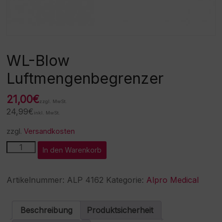
WL-Blow
Luftmengenbegrenzer
21,00
€
zzgl. MwSt.
24,99
€
inkl. MwSt.
zzgl.
Versandkosten
WL-
A
In den Warenkorb
Blow
l
Luftmengenbegrenzer
t
Menge
e
Artikelnummer:
ALP 4162
Kategorie:
Alpro Medical
r
n
a
Beschreibung
Produktsicherheit
t