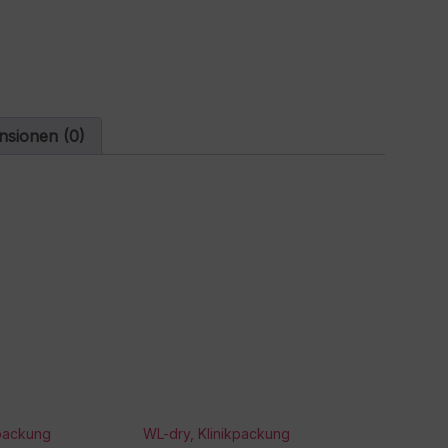
t
i
v
e
:
nsionen (0)
kpackung
WL-dry, Klinikpackung