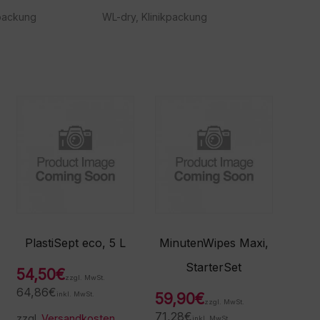
kpackung
WL-dry, Klinikpackung
PlastiSept eco, 5 L
MinutenWipes Maxi,
StarterSet
54,50
€
zzgl. MwSt.
64,86
€
inkl. MwSt.
59,90
€
zzgl. MwSt.
71,28
€
zzgl.
Versandkosten
inkl. MwSt.