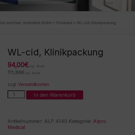
Sie sind hier:
Ambident GmbH
>
Produkte
>
WL-cid, Klinikpackung
WL-cid, Klinikpackung
94,00
€
zzgl. MwSt.
111,86
€
inkl. MwSt.
zzgl.
Versandkosten
WL-
A
In den Warenkorb
cid,
l
Klinikpackung
t
Menge
e
r
Artikelnummer:
ALP 4140
Kategorie:
Alpro
n
Medical
a