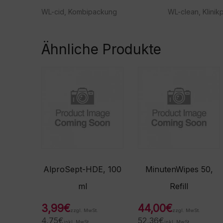
WL-cid, Kombipackung
WL-clean, Klini
Ähnliche Produkte
AlproSept-HDE, 100
MinutenWipes 50,
ml
Refill
3,99
€
44,00
€
zzgl. MwSt.
zzgl. MwSt.
4,75
€
52,36
€
inkl. MwSt.
inkl. MwSt.