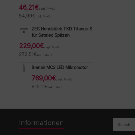
46,21
€
zzgl. MwSt.
54,99
€
inkl. MwSt.
ZEG Handstück TKD Titanus-S
für Satelec Spitzen
229,00
€
zzgl. MwSt.
272,51
€
inkl. MwSt.
Bienair MC3 LED Mikromotor
769,00
€
zzgl. MwSt.
915,11
€
inkl. MwSt.
Informationen