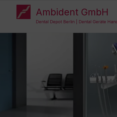
Zum
Inhalt
Ambident GmbH
springen
Dental Depot Berlin | Dental Geräte Han