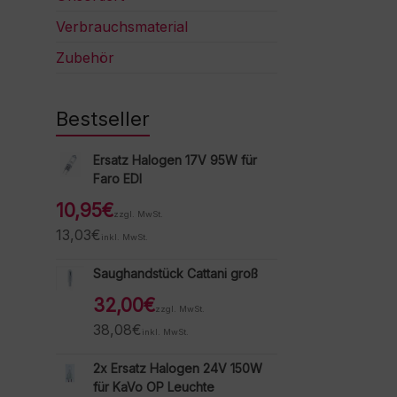
Verbrauchsmaterial
Zubehör
Bestseller
Ersatz Halogen 17V 95W für
Faro EDI
10,95
€
zzgl. MwSt.
13,03
€
inkl. MwSt.
Saughandstück Cattani groß
32,00
€
zzgl. MwSt.
38,08
€
inkl. MwSt.
2x Ersatz Halogen 24V 150W
für KaVo OP Leuchte