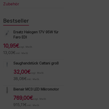
Zubehör
Bestseller
Ersatz Halogen 17V 95W für
Faro EDI
10,95
€
zzgl. MwSt.
13,03
€
inkl. MwSt.
Saughandstück Cattani groß
32,00
€
zzgl. MwSt.
38,08
€
inkl. MwSt.
Bienair MC3 LED Mikromotor
769,00
€
zzgl. MwSt.
915,11
€
inkl. MwSt.