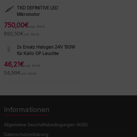
TKD DEFINITIVE LED
Mikromotor
750,00
€
zzgl. MwSt.
892,50
€
inkl. MwSt.
2x Ersatz Halogen 24V 150W
für KaVo OP Leuchte
46,21
€
zzgl. MwSt.
54,99
€
inkl. MwSt.
Informationen
Allgemeine Geschäftsbedingungen (AGB)
Datenschutzerklärung