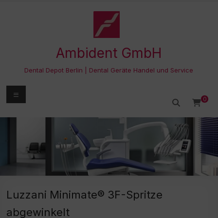
Zum
Inhalt
springen
Ambident GmbH
Dental Depot Berlin | Dental Geräte Handel und Service
Menü
0
Luzzani Minimate® 3F-Spritze
abgewinkelt