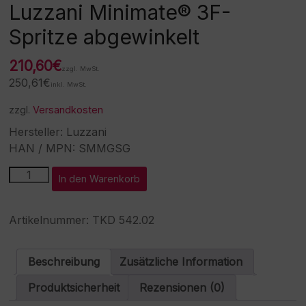
Luzzani Minimate® 3F-
Spritze abgewinkelt
210,60
€
zzgl. MwSt.
250,61
€
inkl. MwSt.
zzgl.
Versandkosten
Hersteller: Luzzani
HAN / MPN: SMMGSG
Luzzani
A
In den Warenkorb
Minimate®
l
3F-
t
Spritze
e
Artikelnummer:
TKD 542.02
abgewinkelt
r
Menge
n
a
Beschreibung
Zusätzliche Information
t
i
Produktsicherheit
Rezensionen (0)
v