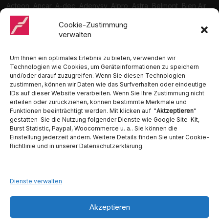
Acteon, Ancar, A-dec, Adenysy, Alpro, Astra, Belmont, Bien Air,
Cattani, Chirana, DCI, Dürr, ETI, Euronda, Faro, Gcomm, KaVo,
Medentex, Melag, Midmark, Metasys, MK-Dent, NSK, Ophardt
Cookie-Zustimmung
Hygiene, Ritter, Satelec, Scican, TKD, Velopex, u.v.m
verwalten
Nutzen Sie für Anfragen unser Kontaktformular.
Um Ihnen ein optimales Erlebnis zu bieten, verwenden wir
Technologien wie Cookies, um Geräteinformationen zu speichern
und/oder darauf zuzugreifen. Wenn Sie diesen Technologien
zustimmen, können wir Daten wie das Surfverhalten oder eindeutige
IDs auf dieser Website verarbeiten. Wenn Sie Ihre Zustimmung nicht
erteilen oder zurückziehen, können bestimmte Merkmale und
Funktionen beeinträchtigt werden. Mit klicken auf "
Aktzeptieren
"
Ambident GmbH
gestatten Sie die Nutzung folgender Dienste wie Google Site-Kit,
Burst Statistic, Paypal, Woocommerce u. a.. Sie können die
Dental Geräte Handel und Service
Einstellung jederzeit ändern. Weitere Details finden Sie unter Cookie-
Neumannstraße 3B
Richtlinie und in unserer Datenschutzerklärung.
13189 Berlin
Tel. 030 442 28 81
Fax.: 030 54 83 72 85
Dienste verwalten
E-Mail: info@ambident.de
Akzeptieren