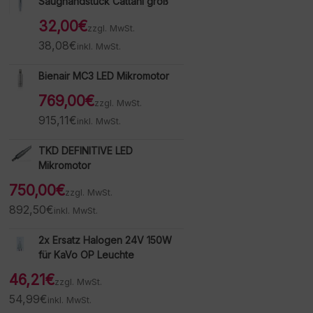
Saughandstück Cattani groß
32,00
€
zzgl. MwSt.
38,08
€
inkl. MwSt.
Bienair MC3 LED Mikromotor
769,00
€
zzgl. MwSt.
915,11
€
inkl. MwSt.
TKD DEFINITIVE LED
Mikromotor
750,00
€
zzgl. MwSt.
892,50
€
inkl. MwSt.
2x Ersatz Halogen 24V 150W
für KaVo OP Leuchte
46,21
€
zzgl. MwSt.
54,99
€
inkl. MwSt.