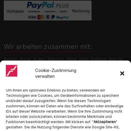
Wir arbeiten zusammen mit:
Acteon, Ancar, A-dec, Adenysy, Alpro, Astra, Belmont, Bien Air,
Cattani, Chirana, DCI, Dürr, ETI, Euronda, Faro, Gcomm, KaVo,
Medentex, Melag, Midmark, Metasys, MK-Dent, NSK, Ophardt
Cookie-Zustimmung
Hygiene, Ritter, Satelec, Scican, TKD, Velopex, u.v.m
verwalten
Nutzen Sie für Anfragen unser Kontaktformular.
Um Ihnen ein optimales Erlebnis zu bieten, verwenden wir
Technologien wie Cookies, um Geräteinformationen zu speichern
und/oder darauf zuzugreifen. Wenn Sie diesen Technologien
zustimmen, können wir Daten wie das Surfverhalten oder eindeutige
IDs auf dieser Website verarbeiten. Wenn Sie Ihre Zustimmung nicht
erteilen oder zurückziehen, können bestimmte Merkmale und
Funktionen beeinträchtigt werden. Mit klicken auf "
Aktzeptieren
"
Ambident GmbH
gestatten Sie die Nutzung folgender Dienste wie Google Site-Kit,