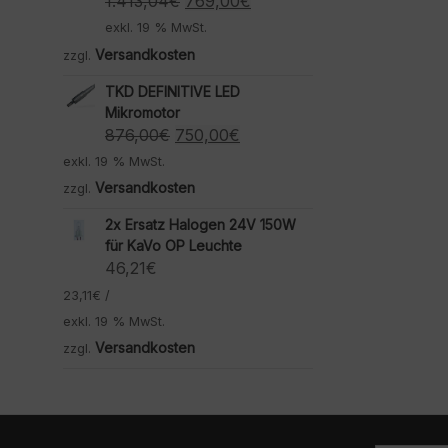
Ursprünglicher
Aktueller
1.413,04
€
769,00
€
Preis
Preis
exkl. 19 % MwSt.
war:
ist:
Versandkosten
zzgl.
1.413,04€
769,00€.
TKD DEFINITIVE LED
Mikromotor
Ursprünglicher
Aktueller
876,00
€
750,00
€
Preis
Preis
exkl. 19 % MwSt.
war:
ist:
Versandkosten
zzgl.
876,00€
750,00€.
2x Ersatz Halogen 24V 150W
für KaVo OP Leuchte
46,21
€
23,11
€
/
exkl. 19 % MwSt.
Versandkosten
zzgl.