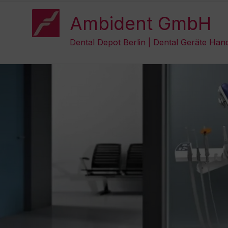
Zum
Inhalt
Ambident GmbH
springen
Dental Depot Berlin | Dental Geräte Han