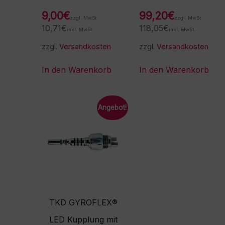
9,00
€
99,20
€
zzgl. MwSt.
zzgl. MwSt.
10,71
€
118,05
€
inkl. MwSt.
inkl. MwSt.
zzgl.
Versandkosten
zzgl.
Versandkosten
In den Warenkorb
In den Warenkorb
Angebot!
TKD GYROFLEX®
LED Kupplung mit