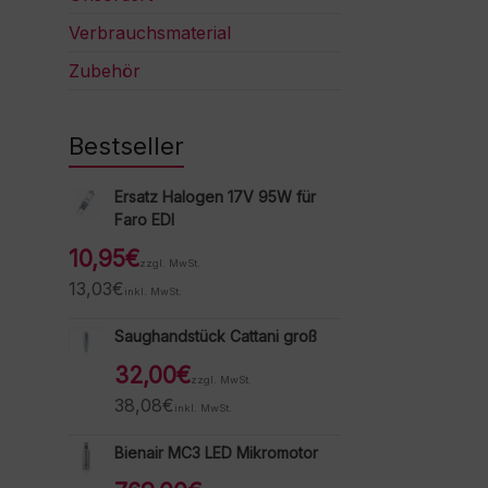
Verbrauchsmaterial
Zubehör
Bestseller
Ersatz Halogen 17V 95W für
Faro EDI
10,95
€
zzgl. MwSt.
13,03
€
inkl. MwSt.
Saughandstück Cattani groß
32,00
€
zzgl. MwSt.
38,08
€
inkl. MwSt.
Bienair MC3 LED Mikromotor