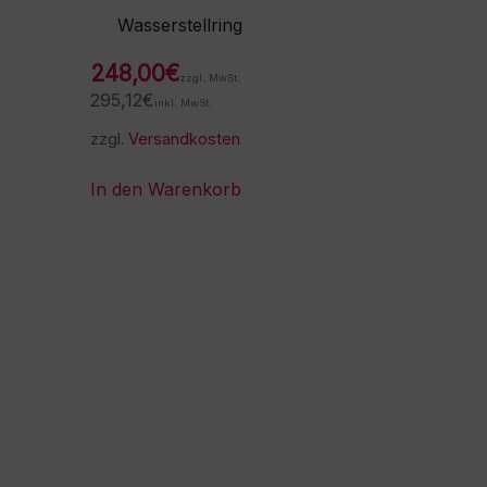
Wasserstellring
248,00
€
zzgl. MwSt.
295,12
€
inkl. MwSt.
zzgl.
Versandkosten
In den Warenkorb