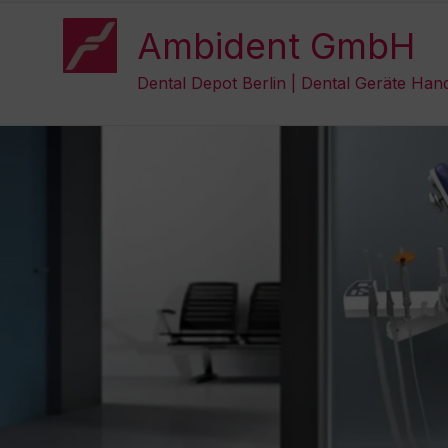
Zum
Inhalt
Ambident GmbH
springen
Dental Depot Berlin | Dental Geräte Han