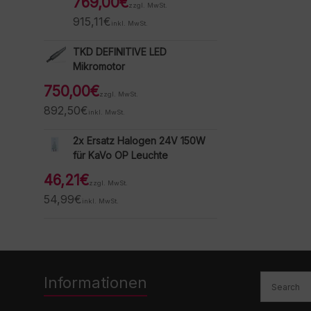
769,00
€
zzgl. MwSt.
915,11
€
inkl. MwSt.
TKD DEFINITIVE LED
Mikromotor
750,00
€
zzgl. MwSt.
892,50
€
inkl. MwSt.
2x Ersatz Halogen 24V 150W
für KaVo OP Leuchte
46,21
€
zzgl. MwSt.
54,99
€
inkl. MwSt.
Informationen