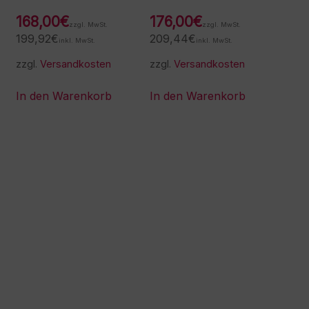
168,00
€
176,00
€
zzgl. MwSt.
zzgl. MwSt.
199,92
€
209,44
€
inkl. MwSt.
inkl. MwSt.
zzgl.
Versandkosten
zzgl.
Versandkosten
In den Warenkorb
In den Warenkorb