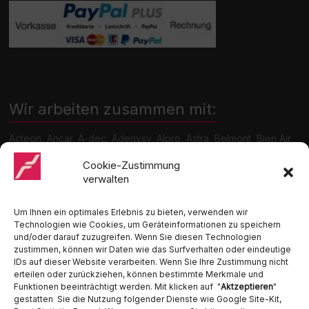
Wir arbeiten zusammen mit:
Acteon, Ancar, A-dec, Adenysy, Alpro, Astra, Belmont, Bien Air,
Cattani, Chirana, DCI, Dürr, ETI, Euronda, Faro, Gcomm, KaVo,
Medentex, Melag, Midmark, Metasys, MK-Dent, NSK, Ophardt
Cookie-Zustimmung
Hygiene, Ritter, Satelec, Scican, TKD, Velopex, u.v.m
verwalten
Nutzen Sie für Anfragen unser Kontaktformular.
Um Ihnen ein optimales Erlebnis zu bieten, verwenden wir
Technologien wie Cookies, um Geräteinformationen zu speichern
und/oder darauf zuzugreifen. Wenn Sie diesen Technologien
zustimmen, können wir Daten wie das Surfverhalten oder eindeutige
IDs auf dieser Website verarbeiten. Wenn Sie Ihre Zustimmung nicht
erteilen oder zurückziehen, können bestimmte Merkmale und
Funktionen beeinträchtigt werden. Mit klicken auf "
Aktzeptieren
"
Ambident GmbH
gestatten Sie die Nutzung folgender Dienste wie Google Site-Kit,