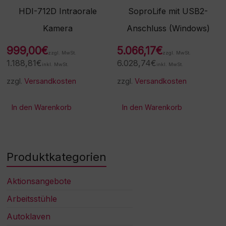
HDI-712D Intraorale
SoproLife mit USB2-
Kamera
Anschluss (Windows)
999,00
€
5.066,17
€
zzgl. MwSt.
zzgl. MwSt.
1.188,81
€
6.028,74
€
inkl. MwSt.
inkl. MwSt.
zzgl.
Versandkosten
zzgl.
Versandkosten
In den Warenkorb
In den Warenkorb
Produktkategorien
Aktionsangebote
Arbeitsstühle
Autoklaven