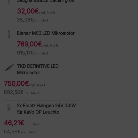
Saughandstück Cattani groß
32,00
€
zzgl. MwSt.
38,08
€
inkl. MwSt.
Bienair MC3 LED Mikromotor
769,00
€
zzgl. MwSt.
915,11
€
inkl. MwSt.
TKD DEFINITIVE LED
Mikromotor
750,00
€
zzgl. MwSt.
892,50
€
inkl. MwSt.
2x Ersatz Halogen 24V 150W
für KaVo OP Leuchte
46,21
€
zzgl. MwSt.
54,99
€
inkl. MwSt.